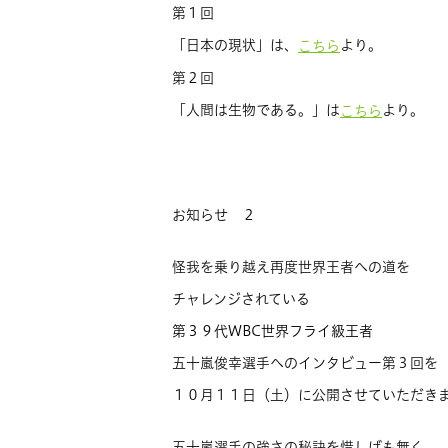
第１回
「日本の現状」は、
より。
こちら
第２回
「人間は生物である。」は
より。
こちら
お知らせ ２
怪我を乗り越え再度世界王者への道を
チャレンジされている
第３９代WBC世界フライ級王者
五十嵐俊幸選手へのインタビュー第３回を
１０月１１日（土）に公開させていただき
五十嵐選手の強さの秘訣を惜しげも無く