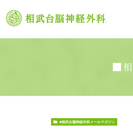
■
当院の特徴
がん治療
頭痛外来
当院の理念
脳卒中
交
■相武台脳神経外科メールマガジン