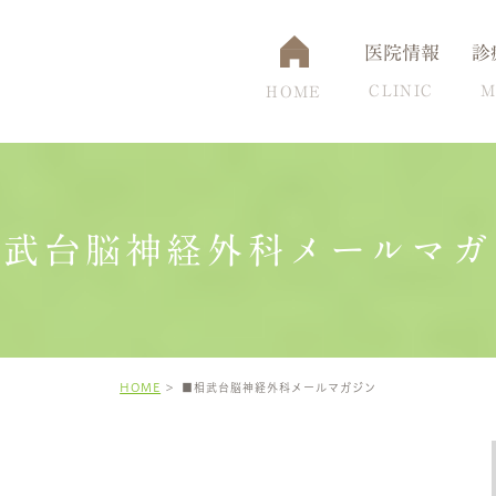
医院情報
診
CLINIC
M
HOME
相武台脳神経外科メールマガ
通アクセス
認知症
設備について
脳ドック
頭痛克服の秘訣
高
HOME
■相武台脳神経外科メールマガジン