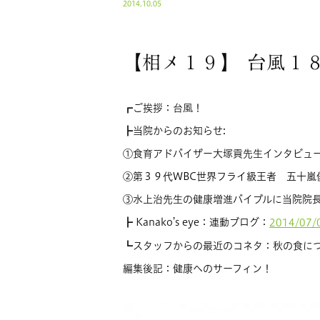
2014.10.05
【相メ１９】 台風１
┏ご挨拶：台風！
┣当院からのお知らせ:
①食育アドバイザー大塚貢先生インタビュ
②
第３９代WBC世界フライ級王者 五十嵐
③水上治先生の健康増進バイブルに当院院
┣ Kanako’s eye：連動ブログ：
2014/07/
┗スタッフからの最近のコネタ：秋の食に
編集後記：健康へのサーフィン！