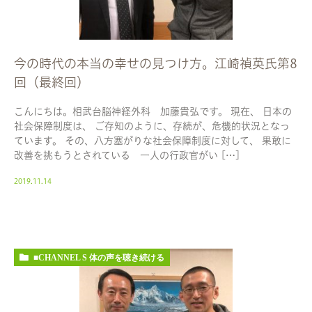
今の時代の本当の幸せの見つけ方。江崎禎英氏第8
回（最終回）
こんにちは。相武台脳神経外科 加藤貴弘です。 現在、 日本の
社会保障制度は、 ご存知のように、存続が、危機的状況となっ
ています。 その、八方塞がりな社会保障制度に対して、 果敢に
改善を挑もうとされている 一人の行政官がい […]
2019.11.14
■CHANNEL S 体の声を聴き続ける