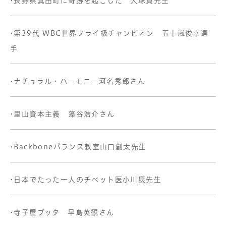
•長野県真田町に奇跡を起こした 大塚貢先生
•第39代 WBC世界フライ級チャンピオン 五十嵐俊幸選
手
•ナチュラル・ハーモニー河名秀郎さん
•里山資本主義 藻谷浩介さん
•Backboneバランス教室山口創太先生
•日本でたった一人のチベット医小川康先生
•寺子屋ブッタ 早島英観さん