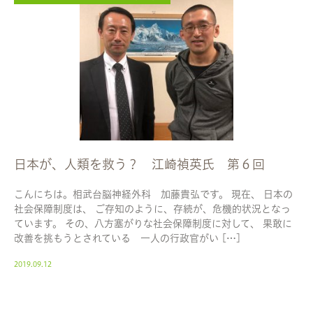
日本が、人類を救う？ 江崎禎英氏 第６回
こんにちは。相武台脳神経外科 加藤貴弘です。 現在、 日本の
社会保障制度は、 ご存知のように、存続が、危機的状況となっ
ています。 その、八方塞がりな社会保障制度に対して、 果敢に
改善を挑もうとされている 一人の行政官がい […]
2019.09.12