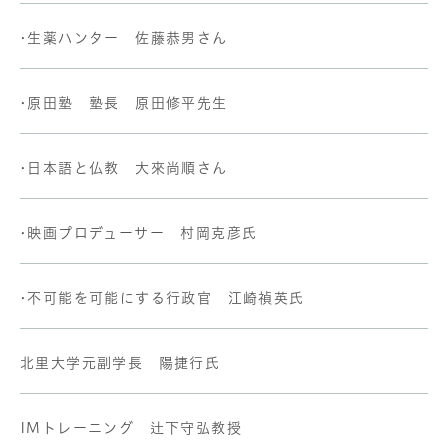
•生薬ハンター 佐藤恭男さん
•原田塾 塾長 原田修平先生
•日本語と仏教 大來尚順さん
•映画プロデューサー 村岡克彦氏
•不可能を可能にする行政官 江崎禎英氏
北里大学元副学長 陽捷行氏
IMトレーニング 辻下守弘教授