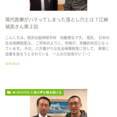
現代医療がハマってしまった落とし穴とは？江崎
禎英さん第２回
こんにちは。相武台脳神経外科 加藤貴弘です。 現在、 日本の
社会保障制度は、 ご存知のように、存続が、危機的状況となっ
ています。 その、八方塞がりな社会保障制度に対して、 果敢に
改善を挑もうとされている 一人の行政官がい […]
2019.05.23
■CHANNEL S 体の声を聴き続ける