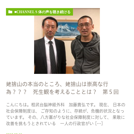
■CHANNEL S 体の声を聴き続ける
姥捨山の本当のところ、姥捨山は崇高な行
為？？？ 死生観を考えることとは？ 第５回
こんにちは。相武台脳神経外科 加藤貴弘です。 現在、 日本の
社会保障制度は、 ご存知のように、存続が、危機的状況となっ
ています。 その、八方塞がりな社会保障制度に対して、 果敢に
改善を挑もうとされている 一人の行政官がい […]