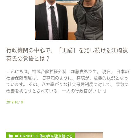
行政機関の中心で、「正論」を発し続ける江崎禎
英氏の覚悟とは？
こんにちは。相武台脳神経外科 加藤貴弘です。 現在、 日本の
社会保障制度は、 ご存知のように、存続が、危機的状況となっ
ています。 その、八方塞がりな社会保障制度に対して、 果敢に
改善を挑もうとされている 一人の行政官がい […]
2019.10.10
■CHANNEL S 体の声を聴き続ける