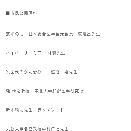
■市民公開講座
玄米の力 日本総合医学会元会長 渡邊昌先生
ハイパーサーミア 林賢先生
次世代のがん治療 照沼 裕先生
瀧 靖之教授 東北大学加齢医学研究所
赤木純児先生 赤木メソッド
大阪大学名誉教授中村仁信先生