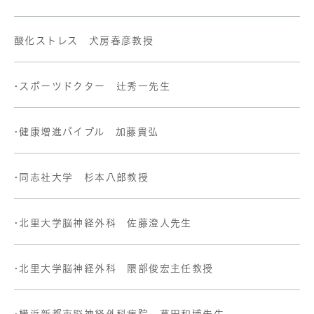
酸化ストレス 犬房春彦教授
•スポーツドクター 辻秀一先生
•健康増進バイブル 加藤貴弘
•同志社大学 杉本八郎教授
•北里大学脳神経外科 佐藤澄人先生
•北里大学脳神経外科 隈部俊宏主任教授
•横浜新都市脳神経外科病院 芦田和博先生