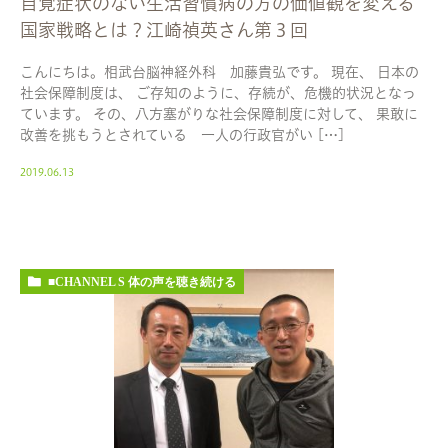
自覚症状のない生活習慣病の方の価値観を変える
国家戦略とは？江崎禎英さん第３回
こんにちは。相武台脳神経外科 加藤貴弘です。 現在、 日本の
社会保障制度は、 ご存知のように、存続が、危機的状況となっ
ています。 その、八方塞がりな社会保障制度に対して、 果敢に
改善を挑もうとされている 一人の行政官がい […]
2019.06.13
■CHANNEL S 体の声を聴き続ける