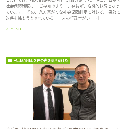
こんにちは。相武台脳神経外科 加藤貴弘です。 現在、 日本の
社会保障制度は、 ご存知のように、存続が、危機的状況となっ
ています。 その、八方塞がりな社会保障制度に対して、 果敢に
改善を挑もうとされている 一人の行政官がい […]
2019.07.11
■CHANNEL S 体の声を聴き続ける