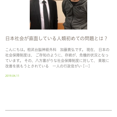
日本社会が直面している人類初めての問題とは？
こんにちは。相武台脳神経外科 加藤貴弘です。 現在、 日本の
社会保障制度は、 ご存知のように、存続が、危機的状況となっ
ています。 その、八方塞がりな社会保障制度に対して、 果敢に
改善を挑もうとされている 一人の行政官がい […]
2019.04.11