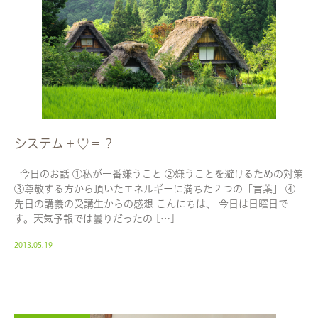
システム＋♡＝？
今日のお話 ①私が一番嫌うこと ②嫌うことを避けるための対策
③尊敬する方から頂いたエネルギーに満ちた２つの「言葉」 ④
先日の講義の受講生からの感想 こんにちは、 今日は日曜日で
す。天気予報では曇りだったの […]
2013.05.19