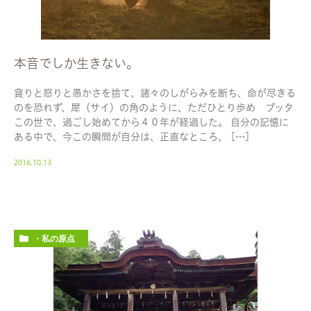
本音でしか生きない。
貪りと怒りと愚かさを捨て、諸々のしがらみを断ち、命が尽きる
のを恐れず、犀（サイ）の角のように、ただひとり歩め ブッタ
この世で、過ごし始めてから４０年が経過した。 自分の記憶に
ある中で、今この瞬間が自分は、正直なところ、 […]
2016.10.13
・私の原点