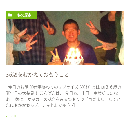
・私の原点
36歳をむかえておもうこと
今日のお話 ①仕事終わりのサプライズ ②財産とは ③３６歳の
誕生日の大発見！ こんばんは、 今日も、１日 幸せだったな
あ。 朝は、サッカーの試合をみるつもりで「目覚まし」してい
たにもかかわらず、５時半まで寝 […]
2012.10.13