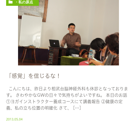
・私の原点
「感覚」を信じるな！
こんにちは、昨日より相武台脳神経外科も休診となっておりま
す。 さわやかなGWの日々で気持ちがよいですね。 本日のお話
①ヨガインストラクター養成コースにて講義報告 ②健康の定
義、私の立ち位置の明確化 さて、 […]
2013.05.04