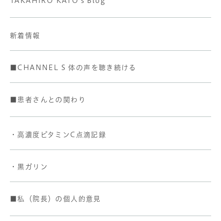
TAKAHIRO KATO's Blog
新着情報
■CHANNEL S 体の声を聴き続ける
■患者さんとの関わり
・高濃度ビタミンC点滴記録
・黒ガリン
■私（院長）の個人的意見