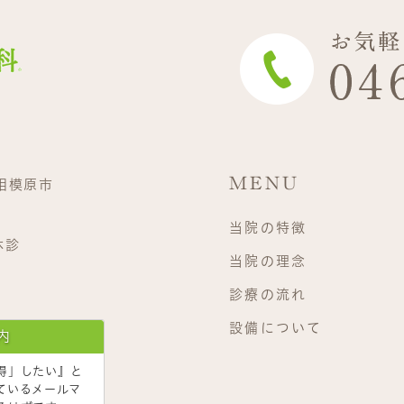
MENU
県相模原市
当院の特徴
休診
当院の理念
診療の流れ
設備について
内
得」したい』
と
ているメールマ