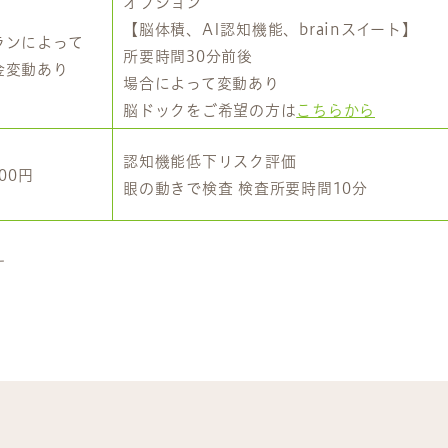
オプション
【脳体積、AI認知機能、brainスイート】
ランによって
所要時間30分前後
金変動あり
場合によって変動あり
脳ドックをご希望の方は
こちらから
認知機能低下リスク評価
300円
眼の動きで検査 検査所要時間10分
す