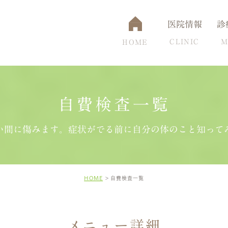
医院情報
診
CLINIC
M
HOME
自費検査一覧
通アクセス
認知症
設備について
脳ドック
頭痛克服の秘訣
高
い間に傷みます。症状がでる前に自分の体のこと知って
HOME
自費検査一覧
メニュー詳細