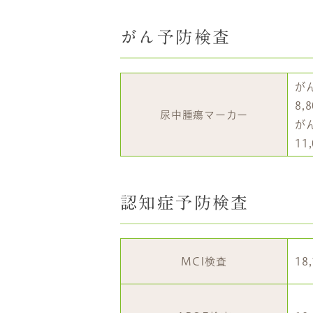
がん予防検査
が
8,
尿中腫瘍マーカー
が
11
認知症予防検査
MCI検査
18