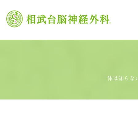
当院の特徴
がん治療
頭痛外来
当院の理念
脳卒中
交
体は知らな