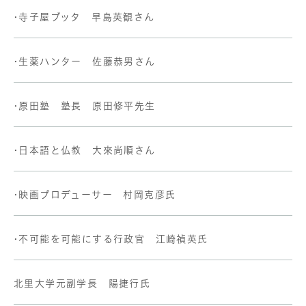
•寺子屋ブッタ 早島英観さん
•生薬ハンター 佐藤恭男さん
•原田塾 塾長 原田修平先生
•日本語と仏教 大來尚順さん
•映画プロデューサー 村岡克彦氏
•不可能を可能にする行政官 江崎禎英氏
北里大学元副学長 陽捷行氏