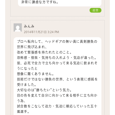
非常に謙虚な方ですね。
返信
みんみ
2014年11月21日 3:24 PM
プロへ転向して、ヘッドギアの無い真に真剣勝負の
世界に飛び込まれ、
改めて緊張感を持たれたとのこと。
恐怖感・怪我・気持ちの入れよう・気迫が違った。
皆、必死で全力で立ち向かって来る気迫に飲まれそ
うになったと
想像に難くありません。
技術だけではない勝負の世界、という表現に感銘を
受けました。
大切なのは”勝ちたい”という気力。
目の色を変えて自分に向かって来る相手に立ち向か
う為、
試合数をこなして迫力・気迫に順応していった五十
嵐選手。