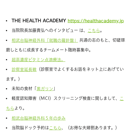
THE HEALTH ACADEMY
https://healthacademy.jp
当院院長加藤貴弘へのインタビュー は、
。
こちら
共通の志のもと、切磋琢
相武台脳神経外科「就職の羅針盤」
磨しともに成長するチームメート随時募集中。
超高濃度ビタミン点滴療法。
（診察室でよくするお話をネット上にあげてい
診察室延長戦
ます。）
未知の食材「
」
黒ガリン
軽度認知障害（MCI）スクリーニング検査に関しまして、
こ
より。
ちら
相武台脳神経外科５年の歩み
当院脳ドック予約は
、（お得な夫婦割あります。）
こちら