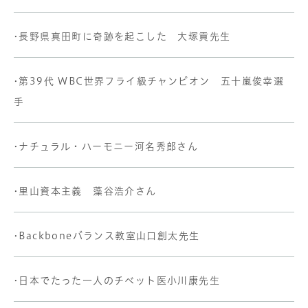
•長野県真田町に奇跡を起こした 大塚貢先生
•第39代 WBC世界フライ級チャンピオン 五十嵐俊幸選
手
•ナチュラル・ハーモニー河名秀郎さん
•里山資本主義 藻谷浩介さん
•Backboneバランス教室山口創太先生
•日本でたった一人のチベット医小川康先生