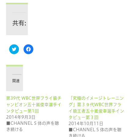
共有:
ク
Facebook
リ
で
ッ
共
ク
有
し
す
て
る
Twitter
に
で
は
共
ク
有
リ
関連
(新
ッ
し
ク
い
し
ウ
て
第39代 WBC世界フライ級チ
「究極のイメージトレーニン
ィ
く
ン
だ
ャンピオン五十嵐俊幸選手イ
グ」第３９代WBC世界フラ
ド
さ
ウ
い
ンタビュー第1回
イ級王者五十嵐俊幸選手イン
で
(新
2014年9月3日
開
し
タビュー第３回
き
い
■CHANNEL S 体の声を聴
2014年10月11日
ま
ウ
す)
ィ
き続ける
■CHANNEL S 体の声を聴
ン
ド
き続ける