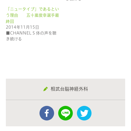
ウ
で
「ニュータイプ」であるとい
開
き
う理由 五十嵐俊幸選手最
ま
す)
終回
2014年11月15日
■CHANNEL S 体の声を聴
き続ける
相武台脳神経外科