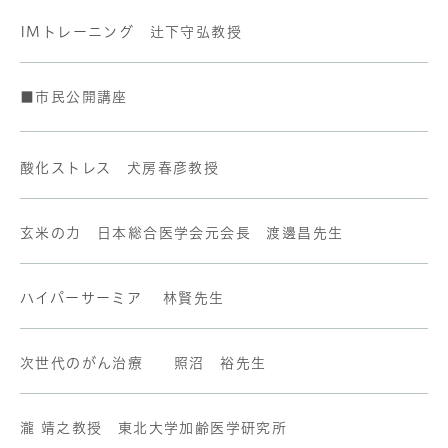
IMトレーニング 辻下守弘教授
■市民公開講座
酸化ストレス 犬房春彦教授
玄米の力 日本総合医学会元会長 渡邊昌先生
ハイパーサーミア 林賢先生
次世代のがん治療 照沼 裕先生
瀧 靖之教授 東北大学加齢医学研究所