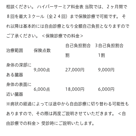
相談ください。 ハイパーサーミア料金表 当院では、２ヶ月間で
８回を最大３クール（全２４回）まで保険診療で可能です。 そ
れ以降は基本的には自由診療となり全額自己負担となりますので
ご了承ください。 ＜保険診療での料金＞
自己負担割合 3
自己負担割合
治療範囲
保険点数
割
1割
身体の深部に
9,000点
27,000円
9,000円
ある臓器
身体の表面に
6,000点
18,000円
6,000円
近い臓器
※病状の経過によっては途中から自由診療に切り替わる可能性も
ありますので、その際は再度ご説明させていただきます。 ＜自
由診療での料金＞ 受診時にご説明いたします。