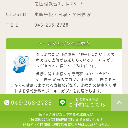
南区相武台1丁目23−9
CLOSED
水曜午後・日曜・祝日休診
T E L
046-258-2728
メールマガジンのご案内
もしあなたが
『健康を「獲得」したい』
とお
考えなら当院がお送りしているメールマガジ
ンがきっとお役に立てるはずです。
健康に関する様々な専門家へのインタビュー
や当院長 加藤のブログ更新情報、当院スタッ
フからの健康にまつわる情報などなど、あなたの健康をサポ
ートする情報満載のメールマガジンをお届けします。
下のフォームからメールアドレスを登録いただくと、次号よ
りメールマガジンをお送りします。是非あなたの健康の「獲
得」にお役立てください。