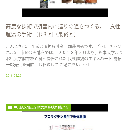
高度な技術で頭蓋内に巡りの道をつくる。 良性
腫瘍の手術 第３回（最終回）
こんにちは、 相武台脳神経外科 加藤貴弘です。 今回、チャン
ネルS 市民公開講座では、 ２０１８年２月より、熊本大学より
北里大学脳神経外科へ着任された 良性腫瘍のエキスパート 秀拓
一郎先生を当院にお招きして ご講演をい […]
2018.08.23
■CHANNEL S 体の声を聴き続ける