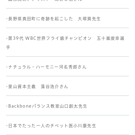
•長野県真田町に奇跡を起こした 大塚貢先生
•第39代 WBC世界フライ級チャンピオン 五十嵐俊幸選
手
•ナチュラル・ハーモニー河名秀郎さん
•里山資本主義 藻谷浩介さん
•Backboneバランス教室山口創太先生
•日本でたった一人のチベット医小川康先生