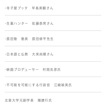
•寺子屋ブッタ 早島英観さん
•生薬ハンター 佐藤恭男さん
•原田塾 塾長 原田修平先生
•日本語と仏教 大來尚順さん
•映画プロデューサー 村岡克彦氏
•不可能を可能にする行政官 江崎禎英氏
北里大学元副学長 陽捷行氏