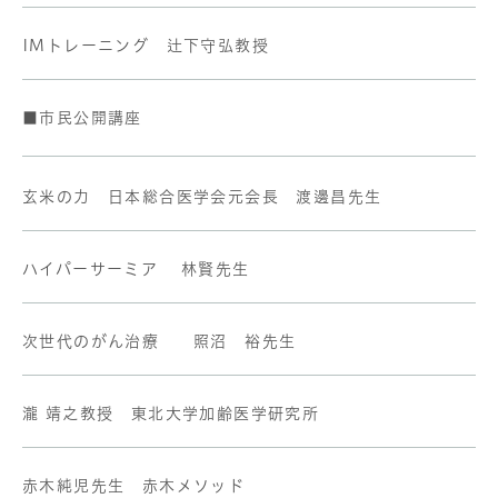
IMトレーニング 辻下守弘教授
■市民公開講座
玄米の力 日本総合医学会元会長 渡邊昌先生
ハイパーサーミア 林賢先生
次世代のがん治療 照沼 裕先生
瀧 靖之教授 東北大学加齢医学研究所
赤木純児先生 赤木メソッド