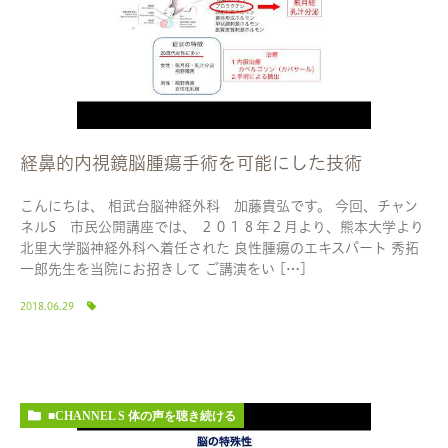
経鼻的内視鏡脳腫瘍手術を可能にした技術
こんにちは、 相武台脳神経外科 加藤貴弘です。 今回、チャン
ネルS 市民公開講座では、 ２０１８年２月より、熊本大学より
北里大学脳神経外科へ着任された 良性腫瘍のエキスパート 秀拓
一郎先生を当院にお招きして ご講演をい […]
2018.06.29
■CHANNEL S 体の声を聴き続ける