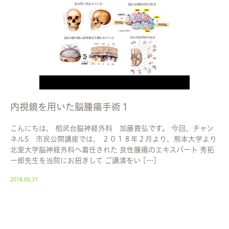
内視鏡を用いた脳腫瘍手術１
こんにちは、 相武台脳神経外科 加藤貴弘です。 今回、チャン
ネルS 市民公開講座では、 ２０１８年２月より、熊本大学より
北里大学脳神経外科へ着任された 良性腫瘍のエキスパート 秀拓
一郎先生を当院にお招きして ご講演をい […]
2018.05.31