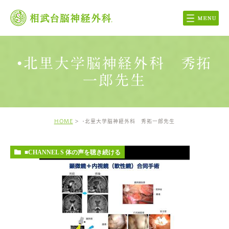
•北里大学脳神経外科 秀拓
一郎先生
HOME
•北里大学脳神経外科 秀拓一郎先生
■CHANNEL S 体の声を聴き続ける