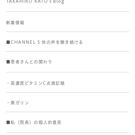
TAKAHIRO KATO's Blog
新着情報
■CHANNEL S 体の声を聴き続ける
■患者さんとの関わり
・高濃度ビタミンC点滴記録
・黒ガリン
■私（院長）の個人的意見