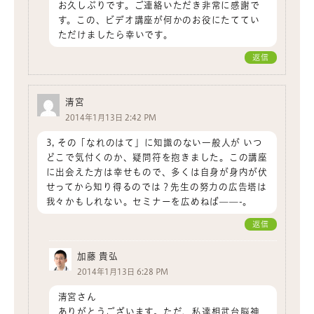
お久しぶりです。ご連絡いただき非常に感謝で
す。この、ビデオ講座が何かのお役にたててい
ただけましたら幸いです。
返信
清宮
2014年1月13日 2:42 PM
3, その「なれのはて」に知識のない一般人が いつ
どこで気付くのか、疑問符を抱きました。この講座
に出会えた方は幸せもので、多くは自身が身内が伏
せってから知り得るのでは？先生の努力の広告塔は
我々かもしれない。セミナーを広めねば——-。
返信
加藤 貴弘
2014年1月13日 6:28 PM
清宮さん
ありがとうございます。ただ、私達相武台脳神