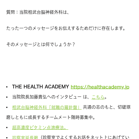
質問：当院相武台脳神経外科は、
たった一つのメッセージをお伝えするためだけに存在します。
そのメッセージとは何でしょうか？
THE HEALTH ACADEMY
https://healthacademy.jp
当院院長加藤貴弘へのインタビュー は、
。
こちら
共通の志のもと、切磋琢
相武台脳神経外科「就職の羅針盤」
磨しともに成長するチームメート随時募集中。
超高濃度ビタミン点滴療法。
（診察室でよくするお話をネット上にあげてい
診察室延長戦