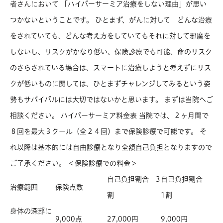
者さんにおいて 「ハイパーサーミア治療をしない理由」が思い
つかないということです。 ひとまず、がんに対して どんな治療
をされていても、どんな考え方をしていてもそれに対して邪魔を
しないし、リスクがかなり低い、保険診療でも可能、命のリスク
のさらされている場合は、スマートに治療しようと考えずにリス
クが低いものに関しては、ひとまずチャレンジしてみるという姿
勢もサバイバルには大切ではないかと思います。 まずは当院へご
相談ください。 ハイパーサーミア料金表 当院では、２ヶ月間で
８回を最大３クール（全２４回）まで保険診療で可能です。 そ
れ以降は基本的には自由診療となり全額自己負担となりますので
ご了承ください。 ＜保険診療での料金＞
自己負担割合 3
自己負担割合
治療範囲
保険点数
割
1割
身体の深部に
9,000点
27,000円
9,000円