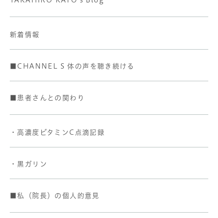
TAKAHIRO KATO's Blog
新着情報
■CHANNEL S 体の声を聴き続ける
■患者さんとの関わり
・高濃度ビタミンC点滴記録
・黒ガリン
■私（院長）の個人的意見