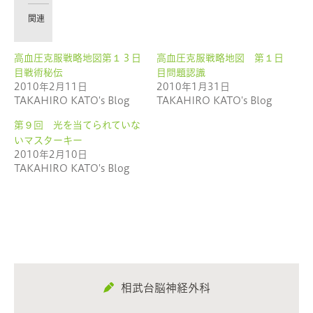
で
は
共
ク
有
リ
関連
(新
ッ
し
ク
い
し
ウ
て
高血圧克服戦略地図第１３日
高血圧克服戦略地図 第１日
ィ
く
ン
だ
目戦術秘伝
目問題認識
ド
さ
ウ
い
2010年2月11日
2010年1月31日
で
(新
TAKAHIRO KATO's Blog
TAKAHIRO KATO's Blog
開
し
き
い
ま
ウ
第９回 光を当てられていな
す)
ィ
ン
いマスターキー
ド
ウ
2010年2月10日
で
TAKAHIRO KATO's Blog
開
き
ま
す)
相武台脳神経外科