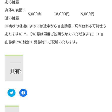
ある臓器
身体の表面に
6,000点
18,000円
6,000円
近い臓器
※病状の経過によっては途中から自由診療に切り替わる可能性も
ありますので、その際は再度ご説明させていただきます。 ＜自
由診療での料金＞ 受診時にご説明いたします。
共有:
ク
Facebook
リ
で
ッ
共
ク
有
し
す
て
る
Twitter
に