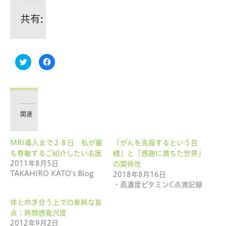
共有:
ク
Facebook
リ
で
ッ
共
ク
有
し
す
て
る
Twitter
に
で
は
共
ク
有
リ
関連
(新
ッ
し
ク
い
し
ウ
て
MRI導入まで２８日 私が最
「がんを克服するという目
ィ
く
ン
だ
も尊敬するご紹介したい名医
標」と「感謝に満ちた世界」
ド
さ
ウ
い
2011年8月5日
の関係性
で
(新
TAKAHIRO KATO's Blog
2018年8月16日
開
し
き
い
・高濃度ビタミンC点滴記録
ま
ウ
す)
ィ
ン
体と向き合う上での単純な盲
ド
ウ
点：時間感覚尺度
で
2012年9月2日
開