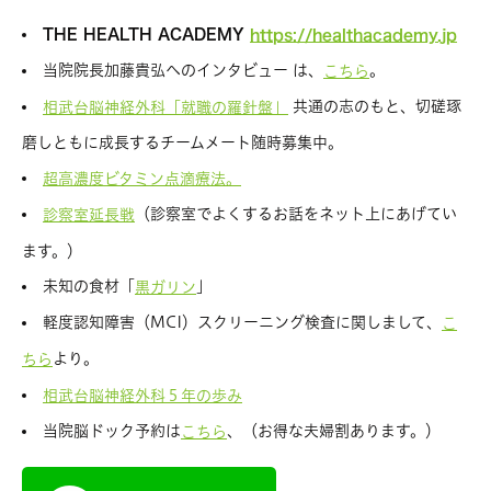
THE HEALTH ACADEMY
https://healthacademy.jp
当院院長加藤貴弘へのインタビュー は、
。
こちら
共通の志のもと、切磋琢
相武台脳神経外科「就職の羅針盤」
磨しともに成長するチームメート随時募集中。
超高濃度ビタミン点滴療法。
（診察室でよくするお話をネット上にあげてい
診察室延長戦
ます。）
未知の食材「
」
黒ガリン
軽度認知障害（MCI）スクリーニング検査に関しまして、
こ
より。
ちら
相武台脳神経外科５年の歩み
当院脳ドック予約は
、（お得な夫婦割あります。）
こちら