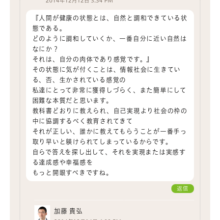
2014年12月12日 3:34 PM
『人間が健康の状態とは、自然と調和できている状
態である。
どのように調和していくか、一番自分に近い自然は
なにか？
それは、自分の肉体であり感覚です。』
その状態に気が付くことは、情報社会に生きてい
る、否、生かされている感覚の
私達にとって非常に獲得しづらく、また簡単にして
困難な本質だと思います。
教科書どおりに教えられ、自己実現より社会の枠の
中に協調するべく教育されてきて
それが正しい、誰かに教えてもらうことが一番手っ
取り早いと躾けられてしまっているからです。
自らで答えを探し出して、それを実現または実感す
る達成感や幸福感を
もっと開眼すべきですね。
返信
加藤 貴弘