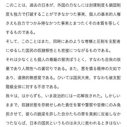
このことは、過去の日本が、外国の力なしには封建制度も鎖国制
度も独力で打破することができなかつた事実、個人の基本的人権
さえも自力でつかみ得なかつた事実とまつたくその本質を等しく
するものである。
そして、このことはまた、同時にあのような専横と圧制を支配者
にゆるした国民の奴隷根性とも密接につながるものである。
それは少なくとも個人の尊厳の冒涜ぼうとく、すなわち自我の放
棄であり人間性への裏切りである。また、悪を憤る精神の欠如で
あり、道徳的無感覚である。ひいては国民大衆、すなわち被支配
階級全体に対する不忠である。
我々は、はからずも、いま政治的には一応解放された。しかしい
ままで、奴隷状態を存続せしめた責任を軍や警察や官僚にのみ負
担させて、彼らの跳梁を許した自分たちの罪を真剣に反省しなか
つたならば、日本の国民というものは永久に救われるときはない