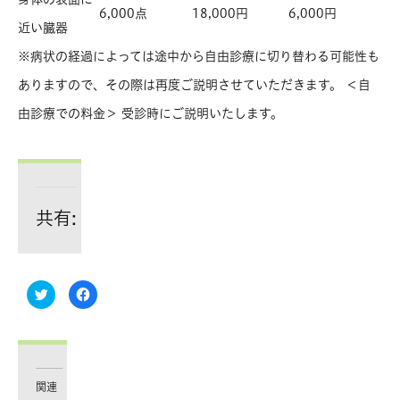
6,000点
18,000円
6,000円
近い臓器
※病状の経過によっては途中から自由診療に切り替わる可能性も
ありますので、その際は再度ご説明させていただきます。 ＜自
由診療での料金＞ 受診時にご説明いたします。
共有:
ク
Facebook
リ
で
ッ
共
ク
有
し
す
て
る
Twitter
に
で
は
共
ク
有
リ
関連
(新
ッ