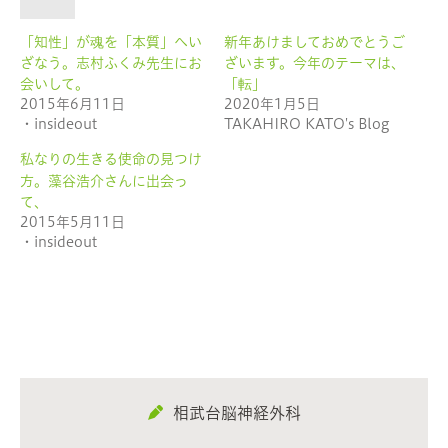
し
ク
い
し
ウ
て
「知性」が魂を「本質」へい
新年あけましておめでとうご
ィ
く
ン
だ
ざなう。志村ふくみ先生にお
ざいます。今年のテーマは、
ド
さ
ウ
い
会いして。
「転」
で
(新
2015年6月11日
2020年1月5日
開
し
き
い
・insideout
TAKAHIRO KATO's Blog
ま
ウ
す)
ィ
ン
私なりの生きる使命の見つけ
ド
ウ
方。藻谷浩介さんに出会っ
で
開
て、
き
2015年5月11日
ま
す)
・insideout
相武台脳神経外科