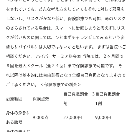
をされていても、どんな考え方をしていてもそれに対して邪魔を
しないし、リスクがかなり低い、保険診療でも可能、命のリスク
のさらされている場合は、スマートに治療しようと考えずにリス
クが低いものに関しては、ひとまずチャレンジしてみるという姿
勢もサバイバルには大切ではないかと思います。 まずは当院へご
相談ください。 ハイパーサーミア料金表 当院では、２ヶ月間で
８回を最大３クール（全２４回）まで保険診療で可能です。 そ
れ以降は基本的には自由診療となり全額自己負担となりますので
ご了承ください。 ＜保険診療での料金＞
自己負担割合 3
自己負担割合
治療範囲
保険点数
割
1割
身体の深部に
9,000点
27,000円
9,000円
ある臓器
身体の表面に