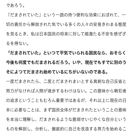
であろう。
「だまされていた」という一語の持つ便利な効果におぼれて、一
切の責任から解放された気でいる多くの人々の安易きわまる態度
を見るとき、私は日本国民の将来に対して暗澹たる不安を感ぜざ
るを得ない。
「
だまされていた」といつて平気でいられる国民なら、おそらく
今後も何度でもだまされるだろう。いや、現在でもすでに別のう
そによつてだまされ始めているにちがいないのである。
一度だまされたら、二度とだまされまいとする真剣な自己反省と
努力がなければ人間が進歩するわけはない。この意味から戦犯者
の追求ということもむろん重要ではあるが、それ以上に現在の日
本に必要なことは、まず国民全体がだまされたということの意味
を本当に理解し、だまされるような脆弱せいじやくな自分という
ものを解剖し、分析し、徹底的に自己を改造する努力を始めるこ