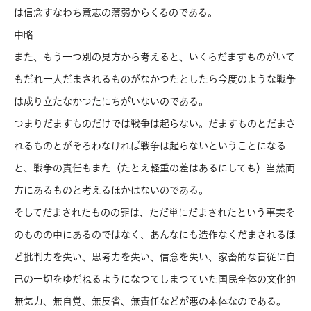
は信念すなわち意志の薄弱からくるのである。
中略
また、もう一つ別の見方から考えると、いくらだますものがいて
もだれ一人だまされるものがなかつたとしたら今度のような戦争
は成り立たなかつたにちがいないのである。
つまりだますものだけでは戦争は起らない。だますものとだまさ
れるものとがそろわなければ戦争は起らないということになる
と、戦争の責任もまた（たとえ軽重の差はあるにしても）当然両
方にあるものと考えるほかはないのである。
そしてだまされたものの罪は、ただ単にだまされたという事実そ
のものの中にあるのではなく、あんなにも造作なくだまされるほ
ど批判力を失い、思考力を失い、信念を失い、家畜的な盲従に自
己の一切をゆだねるようになつてしまつていた国民全体の文化的
無気力、無自覚、無反省、無責任などが悪の本体なのである。