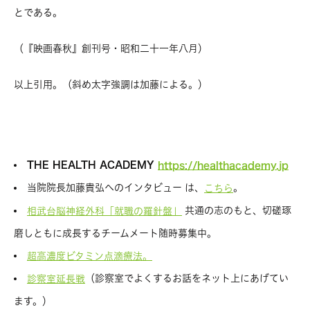
とである。
（『映画春秋』創刊号・昭和二十一年八月）
以上引用。（斜め太字強調は加藤による。）
THE HEALTH ACADEMY
https://healthacademy.jp
当院院長加藤貴弘へのインタビュー は、
。
こちら
共通の志のもと、切磋琢
相武台脳神経外科「就職の羅針盤」
磨しともに成長するチームメート随時募集中。
超高濃度ビタミン点滴療法。
（診察室でよくするお話をネット上にあげてい
診察室延長戦
ます。）