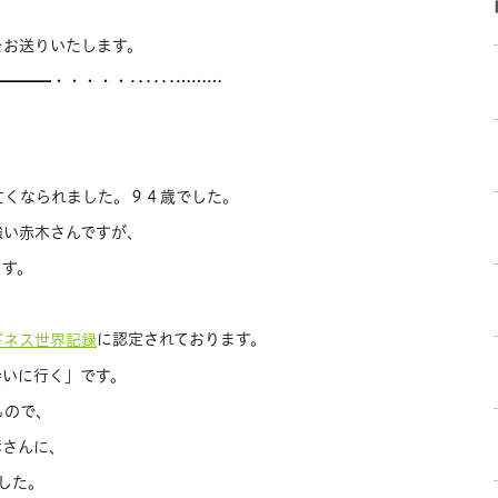
をお送りいたします。
━━━━・・・・・‥‥‥………
亡くなられました。９４歳でした。
強い赤木さんですが、
ます。
に認定されております。
ギネス世界記録
会いに行く」です。
もので、
彦さんに、
した。