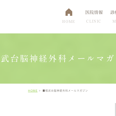
医院情報
診
CLINIC
M
HOME
相武台脳神経外科メールマガ
通アクセス
認知症
設備について
脳ドック
頭痛克服の秘訣
高
HOME
■相武台脳神経外科メールマガジン