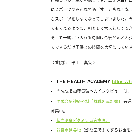
に嬉しいし、楽しい限りです。誰が試合に
にスポーツでみんなで過ごすこともなくな
らスポーツをしなくなってしまいました。
てもらえるように、親として大人としてで
そして一緒にいられる時間は今後どんどん
てできるだけ子供との時間を大切にしてい
＜看護師 平田 真矢＞
THE HEALTH ACADEMY
https://
当院院長加藤貴弘へのインタビュー は、
共通
相武台脳神経外科「就職の羅針盤」
募集中。
超高濃度ビタミン点滴療法。
（診察室でよくするお話を
診察室延長戦