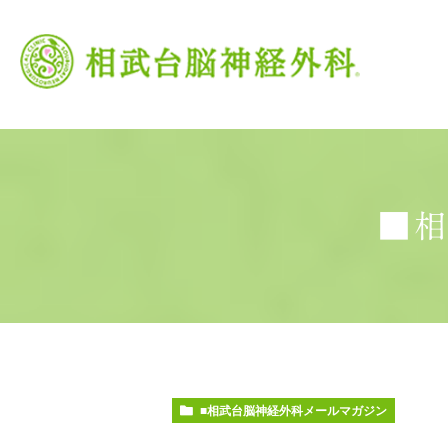
■
当院の特徴
がん治療
頭痛外来
当院の理念
脳卒中
交
■相武台脳神経外科メールマガジン