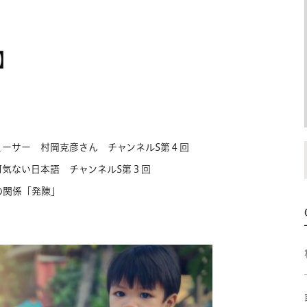
】
ーサー 村岡克彦さん チャンネルS第４回
気ない日本語 チャンネルS第３回
の関係「発陳」