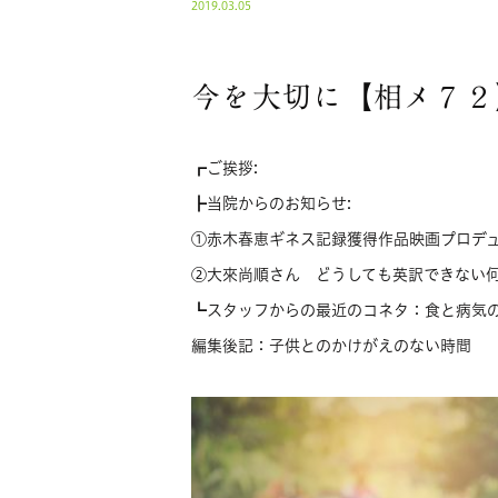
2019.03.05
今を大切に【相メ７２
┏ご挨拶:
┣当院からのお知らせ:
①赤木春恵ギネス記録獲得作品映画プロデュ
②大來尚順さん どうしても英訳できない何
┗スタッフからの最近のコネタ：食と病気
編集後記：子供とのかけがえのない時間