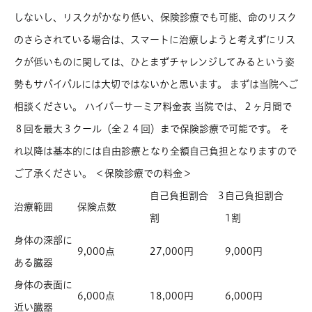
しないし、リスクがかなり低い、保険診療でも可能、命のリスク
のさらされている場合は、スマートに治療しようと考えずにリス
クが低いものに関しては、ひとまずチャレンジしてみるという姿
勢もサバイバルには大切ではないかと思います。 まずは当院へご
相談ください。 ハイパーサーミア料金表 当院では、２ヶ月間で
８回を最大３クール（全２４回）まで保険診療で可能です。 そ
れ以降は基本的には自由診療となり全額自己負担となりますので
ご了承ください。 ＜保険診療での料金＞
自己負担割合 3
自己負担割合
治療範囲
保険点数
割
1割
身体の深部に
9,000点
27,000円
9,000円
ある臓器
身体の表面に
6,000点
18,000円
6,000円
近い臓器