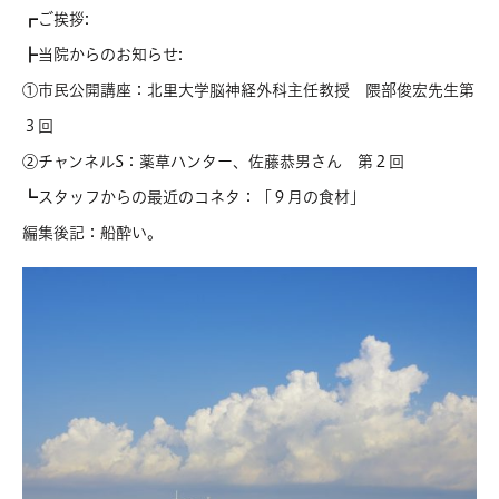
┏ご挨拶:
┣当院からのお知らせ:
①市民公開講座：北里大学脳神経外科主任教授 隈部俊宏先生第
３回
②チャンネルS：薬草ハンター、佐藤恭男さん 第２回
┗スタッフからの最近のコネタ：「９月の食材」
編集後記：船酔い。