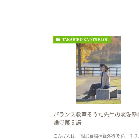
TAKAHIRO KATO'S BLOG
バランス教室そうた先生の恋愛塾
論♡第５講
こんばんは、 相武台脳神経外科です。 １０