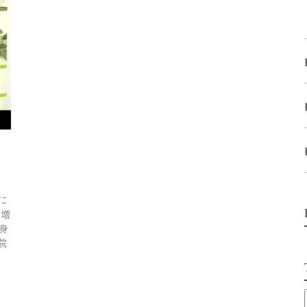
に
康増
身
院