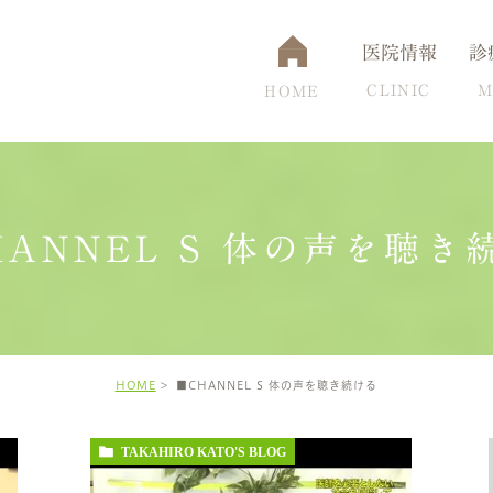
医院情報
診
CLINIC
M
HOME
HANNEL S 体の声を聴き
通アクセス
認知症
設備について
脳ドック
頭痛克服の秘訣
高
HOME
■CHANNEL S 体の声を聴き続ける
TAKAHIRO KATO'S BLOG