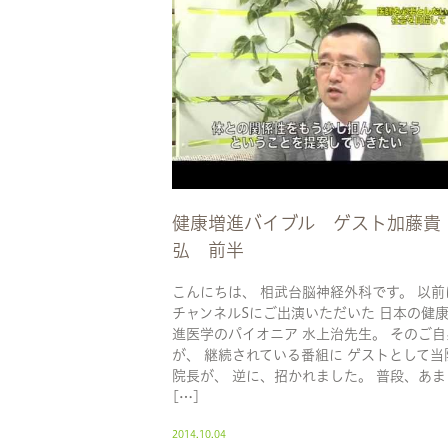
健康増進バイブル ゲスト加藤貴
弘 前半
こんにちは、 相武台脳神経外科です。 以前
チャンネルSにご出演いただいた 日本の健
進医学のパイオニア 水上治先生。 そのご自
が、 継続されている番組に ゲストとして当
院長が、 逆に、招かれました。 普段、あま
[…]
2014.10.04