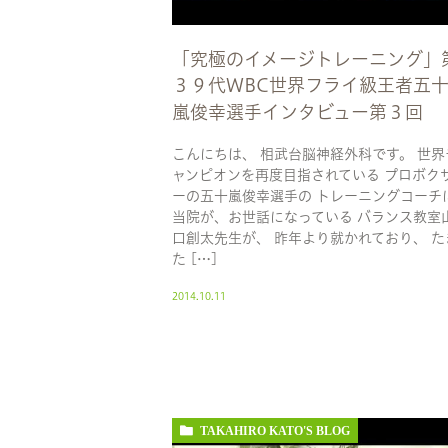
「究極のイメージトレーニング」
３９代WBC世界フライ級王者五
嵐俊幸選手インタビュー第３回
こんにちは、 相武台脳神経外科です。 世界
ャンピオンを再度目指されている プロボク
ーの五十嵐俊幸選手の トレーニングコーチに
当院が、お世話になっている バランス教室
口創太先生が、 昨年より就かれており、 た
た […]
2014.10.11
TAKAHIRO KATO'S BLOG