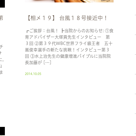
第
【相メ１９】 台風１８号接近中！
十
┏ご挨拶：台風！ ┣当院からのお知らせ: ①食
育アドバイザー大塚貢先生インタビュー 第
３回 ②第３９代WBC世界フライ級王者 五十
チ
嵐俊幸選手の新たな挑戦！インタビュー第３
サ
回 ③水上治先生の健康増進バイブルに当院院
,
長加藤が […]
山
ま
2014.10.05