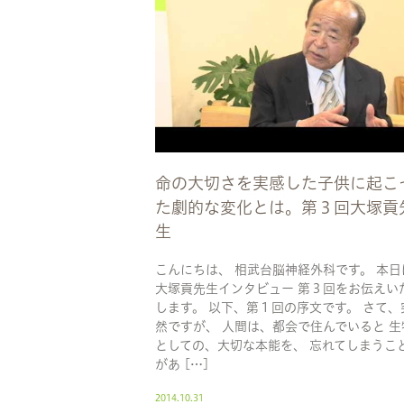
命の大切さを実感した子供に起こ
た劇的な変化とは。第３回大塚貢
生
こんにちは、 相武台脳神経外科です。 本日
大塚貢先生インタビュー 第３回をお伝えい
します。 以下、第１回の序文です。 さて、
然ですが、 人間は、都会で住んでいると 生
としての、大切な本能を、 忘れてしまうこ
があ […]
2014.10.31