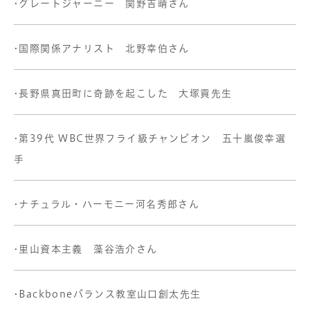
•グレートジャーニー 関野吉晴さん
•国際関係アナリスト 北野幸伯さん
•長野県真田町に奇跡を起こした 大塚貢先生
•第39代 WBC世界フライ級チャンピオン 五十嵐俊幸選
手
•ナチュラル・ハーモニー河名秀郎さん
•里山資本主義 藻谷浩介さん
•Backboneバランス教室山口創太先生