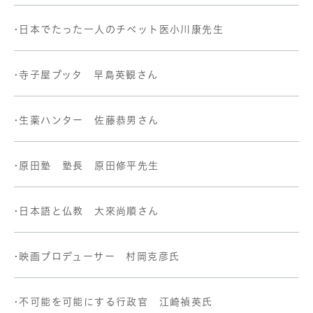
•日本でたった一人のチベット医小川康先生
•寺子屋ブッタ 早島英観さん
•生薬ハンター 佐藤恭男さん
•原田塾 塾長 原田修平先生
•日本語と仏教 大來尚順さん
•映画プロデューサー 村岡克彦氏
•不可能を可能にする行政官 江崎禎英氏