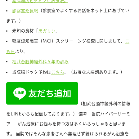
超高濃度ビタミン点滴療法。
（診察室でよくするお話をネット上にあげてい
診察室延長戦
ます。）
未知の食材「
」
黒ガリン
軽度認知障害（MCI）スクリーニング検査に関しまして、
こ
より。
ちら
相武台脳神経外科５年の歩み
当院脳ドック予約は
、（お得な夫婦割あります。）
こちら
（相武台脳神経外科の情報
をLINEからも配信しております。） 備考 当院ハイパーサーミ
ア がん治療にお悩みを持つ方は多くいらっしゃると思いま
す。 当院ではそんな患者さんへ無理せず続けられるがん治療を