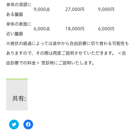
身体の深部に
9,000点
27,000円
9,000円
ある臓器
身体の表面に
6,000点
18,000円
6,000円
近い臓器
※病状の経過によっては途中から自由診療に切り替わる可能性も
ありますので、その際は再度ご説明させていただきます。 ＜自
由診療での料金＞ 受診時にご説明いたします。
共有:
ク
Facebook
リ
で
ッ
共
ク
有