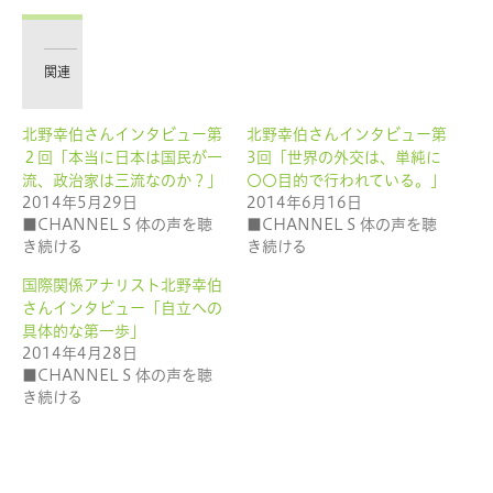
し
す
て
る
Twitter
に
で
は
共
ク
有
リ
関連
(新
ッ
し
ク
い
し
ウ
て
北野幸伯さんインタビュー第
北野幸伯さんインタビュー第
ィ
く
ン
だ
２回「本当に日本は国民が一
3回「世界の外交は、単純に
ド
さ
ウ
い
流、政治家は三流なのか？」
〇〇目的で行われている。」
で
(新
2014年5月29日
2014年6月16日
開
し
き
い
■CHANNEL S 体の声を聴
■CHANNEL S 体の声を聴
ま
ウ
す)
ィ
き続ける
き続ける
ン
ド
ウ
国際関係アナリスト北野幸伯
で
さんインタビュー「自立への
開
き
具体的な第一歩」
ま
す)
2014年4月28日
■CHANNEL S 体の声を聴
き続ける