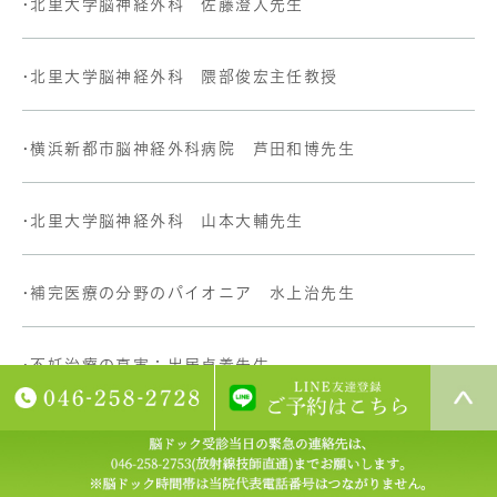
•北里大学脳神経外科 佐藤澄人先生
•北里大学脳神経外科 隈部俊宏主任教授
•横浜新都市脳神経外科病院 芦田和博先生
•北里大学脳神経外科 山本大輔先生
•補完医療の分野のパイオニア 水上治先生
•不妊治療の真実：出居貞義先生
•北里大学脳神経外科 秀拓一郎先生