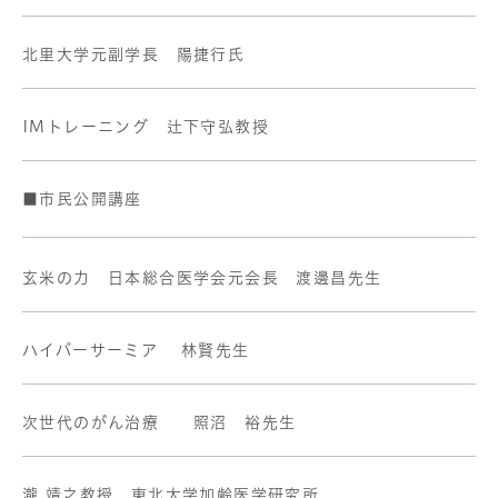
北里大学元副学長 陽捷行氏
IMトレーニング 辻下守弘教授
■市民公開講座
玄米の力 日本総合医学会元会長 渡邊昌先生
ハイパーサーミア 林賢先生
次世代のがん治療 照沼 裕先生
瀧 靖之教授 東北大学加齢医学研究所