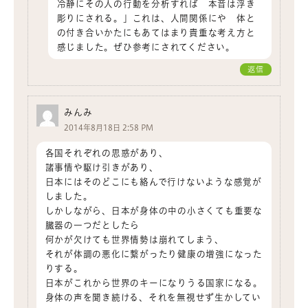
冷静にその人の行動を分析すれば 本音は浮き
彫りにされる。」これは、人間関係にや 体と
の付き合いかたにもあてはまり貴重な考え方と
感じました。ぜひ参考にされてください。
返信
みんみ
2014年8月18日 2:58 PM
各国それぞれの思惑があり、
諸事情や駆け引きがあり、
日本にはそのどこにも絡んで行けないような感覚が
しました。
しかしながら、日本が身体の中の小さくても重要な
臓器の一つだとしたら
何かが欠けても世界情勢は崩れてしまう、
それが体調の悪化に繋がったり健康の増強になった
りする。
日本がこれから世界のキーになりうる国家になる。
身体の声を聞き続ける、それを無視せず生かしてい