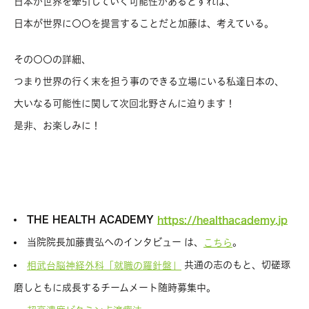
日本が世界を牽引していく可能性があるとすれば、
日本が世界に〇〇を提言することだと加藤は、考えている。
その〇〇の詳細、
つまり世界の行く末を担う事のできる立場にいる私達日本の、
大いなる可能性に関して次回北野さんに迫ります！
是非、お楽しみに！
THE HEALTH ACADEMY
https://healthacademy.jp
当院院長加藤貴弘へのインタビュー は、
。
こちら
共通の志のもと、切磋琢
相武台脳神経外科「就職の羅針盤」
磨しともに成長するチームメート随時募集中。