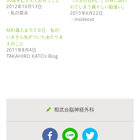
36歳をむかえておもうこと
「人生の目的。」のみに囚わ
ィ
く
ン
だ
2012年10月13日
れてしまう痛々しい勘違い。
ド
さ
ウ
い
・私の原点
2015年6月22日
で
(新
・insideout
開
し
き
い
ま
ウ
MRI導入まで２９日 私が、
す)
ィ
ン
いまさら気がついたあたりま
ド
ウ
えのこと
で
2011年8月4日
開
き
TAKAHIRO KATO's Blog
ま
す)
相武台脳神経外科