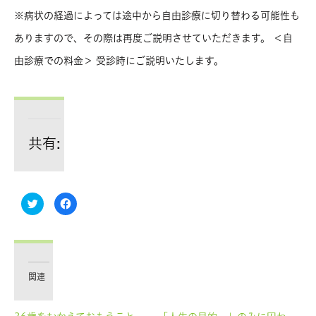
※病状の経過によっては途中から自由診療に切り替わる可能性も
ありますので、その際は再度ご説明させていただきます。 ＜自
由診療での料金＞ 受診時にご説明いたします。
共有:
ク
Facebook
リ
で
ッ
共
ク
有
し
す
て
る
Twitter
に
で
は
共
ク
有
リ
関連
(新
ッ
し
ク
い
し
ウ
て