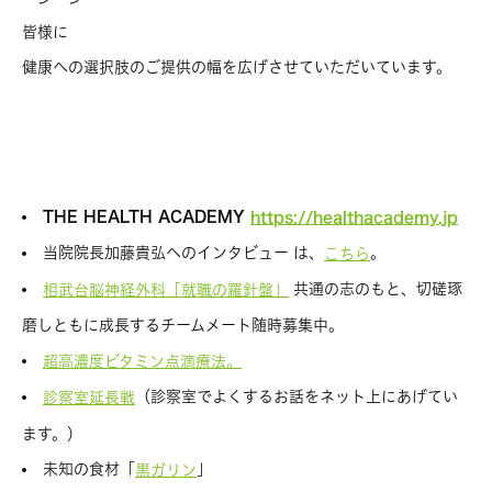
皆様に
健康への選択肢のご提供の幅を広げさせていただいています。
THE HEALTH ACADEMY
https://healthacademy.jp
当院院長加藤貴弘へのインタビュー は、
。
こちら
共通の志のもと、切磋琢
相武台脳神経外科「就職の羅針盤」
磨しともに成長するチームメート随時募集中。
超高濃度ビタミン点滴療法。
（診察室でよくするお話をネット上にあげてい
診察室延長戦
ます。）
未知の食材「
」
黒ガリン