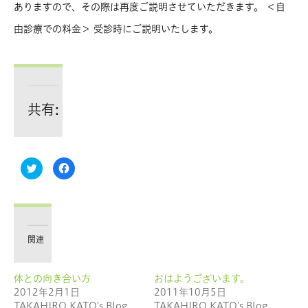
ありますので、その際は再度ご説明させていただきます。 ＜自
由診療での料金＞ 受診時にご説明いたします。
共有:
ク
Facebook
リ
で
ッ
共
ク
有
し
す
て
る
Twitter
に
で
は
共
ク
有
リ
関連
(新
ッ
し
ク
い
し
ウ
て
体との向き合い方
おはようございます。
ィ
く
ン
だ
2012年2月1日
2011年10月5日
ド
さ
ウ
い
TAKAHIRO KATO's Blog
TAKAHIRO KATO's Blog