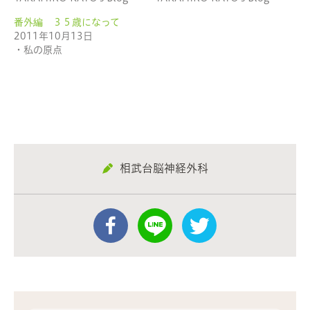
で
(新
開
し
き
い
番外編 ３５歳になって
ま
ウ
2011年10月13日
す)
ィ
ン
・私の原点
ド
ウ
で
開
き
ま
す)
相武台脳神経外科