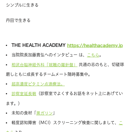
シンプルに生きる
丹田で生きる
THE HEALTH ACADEMY
https://healthacademy.jp
当院院長加藤貴弘へのインタビュー は、
。
こちら
共通の志のもと、切磋琢
相武台脳神経外科「就職の羅針盤」
磨しともに成長するチームメート随時募集中。
超高濃度ビタミン点滴療法。
（診察室でよくするお話をネット上にあげてい
診察室延長戦
ます。）
未知の食材「
」
黒ガリン
軽度認知障害（MCI）スクリーニング検査に関しまして、
こ