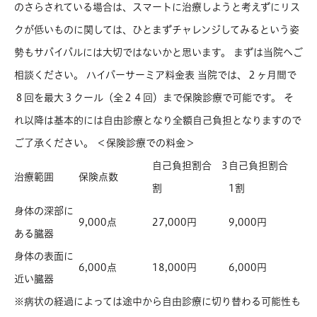
のさらされている場合は、スマートに治療しようと考えずにリス
クが低いものに関しては、ひとまずチャレンジしてみるという姿
勢もサバイバルには大切ではないかと思います。 まずは当院へご
相談ください。 ハイパーサーミア料金表 当院では、２ヶ月間で
８回を最大３クール（全２４回）まで保険診療で可能です。 そ
れ以降は基本的には自由診療となり全額自己負担となりますので
ご了承ください。 ＜保険診療での料金＞
自己負担割合 3
自己負担割合
治療範囲
保険点数
割
1割
身体の深部に
9,000点
27,000円
9,000円
ある臓器
身体の表面に
6,000点
18,000円
6,000円
近い臓器
※病状の経過によっては途中から自由診療に切り替わる可能性も