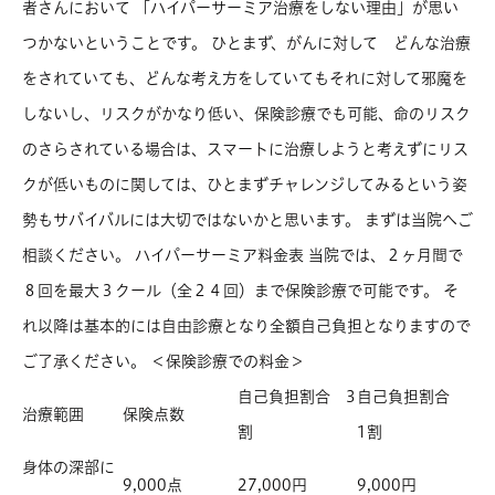
者さんにおいて 「ハイパーサーミア治療をしない理由」が思い
つかないということです。 ひとまず、がんに対して どんな治療
をされていても、どんな考え方をしていてもそれに対して邪魔を
しないし、リスクがかなり低い、保険診療でも可能、命のリスク
のさらされている場合は、スマートに治療しようと考えずにリス
クが低いものに関しては、ひとまずチャレンジしてみるという姿
勢もサバイバルには大切ではないかと思います。 まずは当院へご
相談ください。 ハイパーサーミア料金表 当院では、２ヶ月間で
８回を最大３クール（全２４回）まで保険診療で可能です。 そ
れ以降は基本的には自由診療となり全額自己負担となりますので
ご了承ください。 ＜保険診療での料金＞
自己負担割合 3
自己負担割合
治療範囲
保険点数
割
1割
身体の深部に
9,000点
27,000円
9,000円