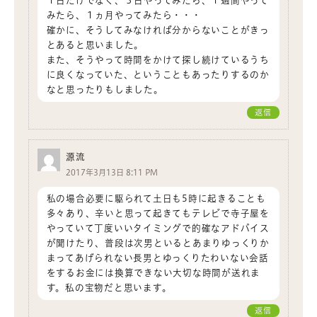
１日だけでなく、３日やってみたら、１週間やって
みたら、１ヵ月やってみたら・・・
確かに、そうしてみなければ分からないことがきっ
とあると思いました。
また、そうやって時間をかけて探し続けているうち
に良くなっていた、ということもあったりするのか
なと思ったりもしました。
返信
源流
2017年3月13日 8:11 PM
私の場合必要に駆られて土日も5時に起きることも
多々あり、辛いと思って起きてもテレビで寺子屋を
やっていて丁度いいタイミングで的確なアドバイス
が聞けたり、普段は次男といるとあまりゆっくりか
まってあげられない長男とゆっくりたわいない会話
をするお金には換算できない大切な時間が送れま
す。私の宝物だと思います。
返信