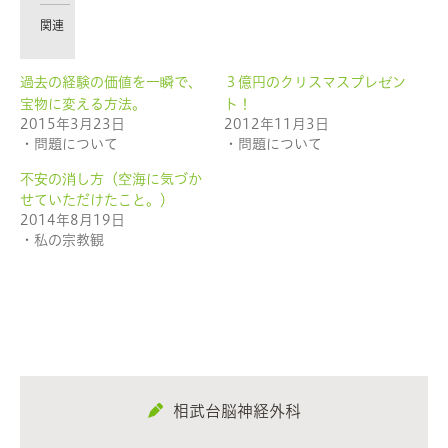
で
は
共
ク
有
リ
関連
(新
ッ
し
ク
い
し
ウ
て
過去の経験の価値を一瞬で、
３億円のクリスマスプレゼン
ィ
く
ン
だ
宝物に変える方法。
ト！
ド
さ
ウ
い
2015年3月23日
2012年11月3日
で
(新
・問題について
・問題について
開
し
き
い
ま
ウ
不安の消し方（空海に気づか
す)
ィ
ン
せていただけたこと。）
ド
ウ
2014年8月19日
で
・私の宗教観
開
き
ま
す)
相武台脳神経外科