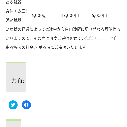
ある臓器
身体の表面に
6,000点
18,000円
6,000円
近い臓器
※病状の経過によっては途中から自由診療に切り替わる可能性も
ありますので、その際は再度ご説明させていただきます。 ＜自
由診療での料金＞ 受診時にご説明いたします。
共有:
ク
Facebook
リ
で
ッ
共
ク
有
し
す
て
る
Twitter
に