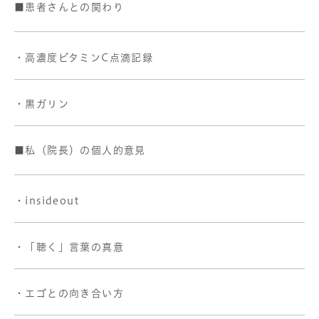
■患者さんとの関わり
・高濃度ビタミンC点滴記録
・黒ガリン
■私（院長）の個人的意見
・insideout
・「聴く」言葉の真意
・エゴとの向き合い方