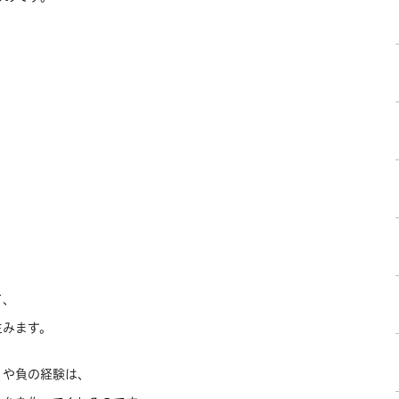
て、
生みま
す。
、や負の経験は、