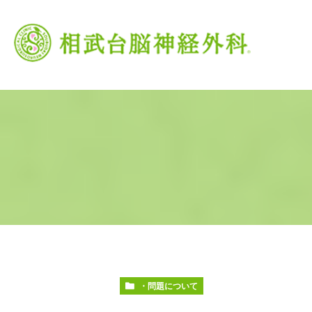
当院の特徴
がん治療
頭痛外来
当院の理念
脳卒中
交
・問題について