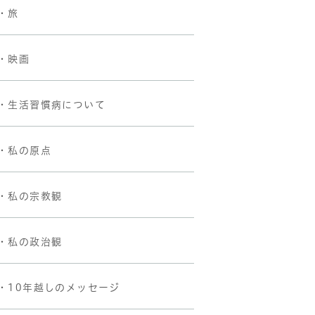
・旅
・映画
・生活習慣病について
・私の原点
・私の宗教観
・私の政治観
・10年越しのメッセージ