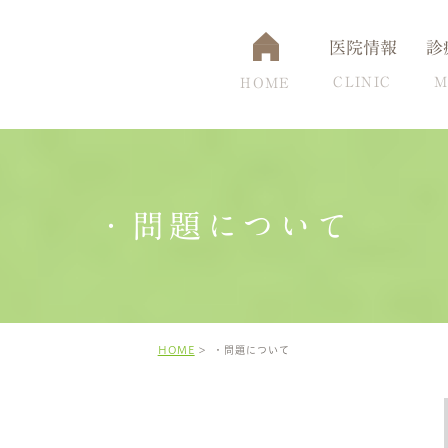
医院情報
診
CLINIC
M
HOME
・問題について
通アクセス
認知症
設備について
脳ドック
頭痛克服の秘訣
高
HOME
・問題について