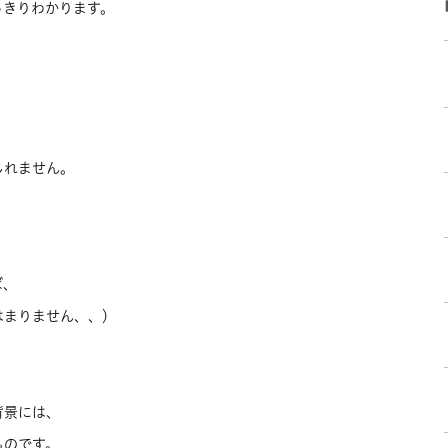
っきりわかります。
しれません。
、
ば、
はまりません、、）
背景には、
ものです。