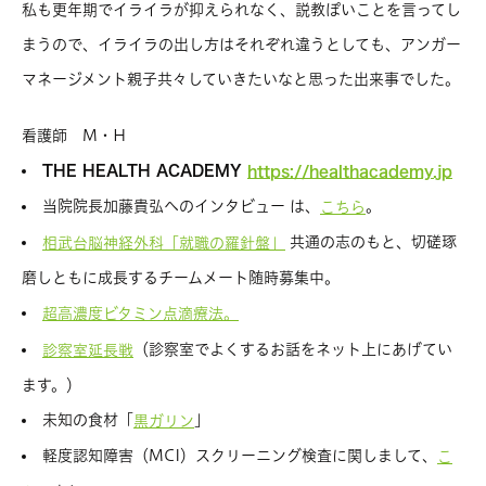
私も更年期でイライラが抑えられなく、説教ぽいことを言ってし
まうので、イライラの出し方はそれぞれ違うとしても、アンガー
マネージメント親子共々していきたいなと思った出来事でした。
看護師 M・H
THE HEALTH ACADEMY
https://healthacademy.jp
当院院長加藤貴弘へのインタビュー は、
。
こちら
共通の志のもと、切磋琢
相武台脳神経外科「就職の羅針盤」
磨しともに成長するチームメート随時募集中。
超高濃度ビタミン点滴療法。
（診察室でよくするお話をネット上にあげてい
診察室延長戦
ます。）
未知の食材「
」
黒ガリン
軽度認知障害（MCI）スクリーニング検査に関しまして、
こ