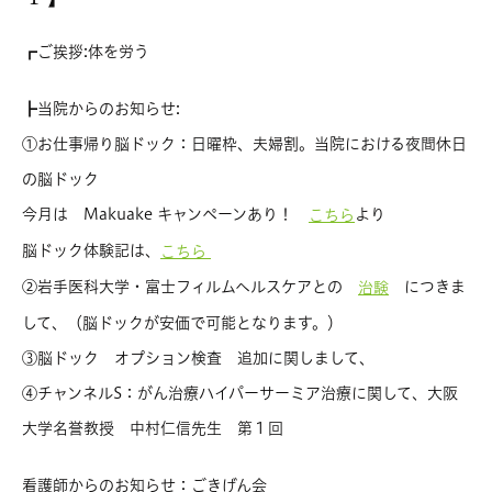
┏ご挨拶:体を労う
┣当院からのお知らせ:
①お仕事帰り脳ドック：日曜枠、夫婦割。当院における夜間休日
の脳ドック
今月は Makuake キャンペーンあり！
より
こちら
脳ドック体験記は、
こちら
②岩手医科大学・富士フィルムヘルスケアとの
につきま
治験
して、（脳ドックが安価で可能となります。）
③脳ドック オプション検査 追加に関しまして、
④チャンネルS：がん治療ハイパーサーミア治療に関して、大阪
大学名誉教授 中村仁信先生 第１回
看護師からのお知らせ：ごきげん会