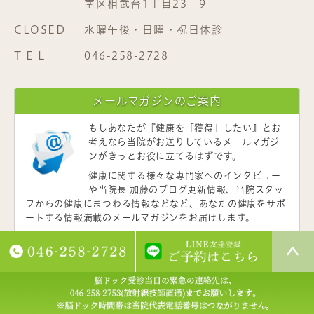
南区相武台1丁目23−9
CLOSED
水曜午後・日曜・祝日休診
T E L
046-258-2728
メールマガジンのご案内
もしあなたが
『健康を「獲得」したい』
とお
考えなら当院がお送りしているメールマガジ
ンがきっとお役に立てるはずです。
健康に関する様々な専門家へのインタビュー
や当院長 加藤のブログ更新情報、当院スタッ
フからの健康にまつわる情報などなど、あなたの健康をサポ
ートする情報満載のメールマガジンをお届けします。
下のフォームからメールアドレスを登録いただくと、次号よ
りメールマガジンをお送りします。是非あなたの健康の「獲
得」にお役立てください。