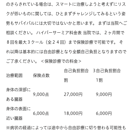
のさらされている場合は、スマートに治療しようと考えずにリス
クが低いものに関しては、ひとまずチャレンジしてみるという姿
勢もサバイバルには大切ではないかと思います。 まずは当院へご
相談ください。 ハイパーサーミア料金表 当院では、２ヶ月間で
８回を最大３クール（全２４回）まで保険診療で可能です。 そ
れ以降は基本的には自由診療となり全額自己負担となりますので
ご了承ください。 ＜保険診療での料金＞
自己負担割合 3
自己負担割合
治療範囲
保険点数
割
1割
身体の深部に
9,000点
27,000円
9,000円
ある臓器
身体の表面に
6,000点
18,000円
6,000円
近い臓器
※病状の経過によっては途中から自由診療に切り替わる可能性も