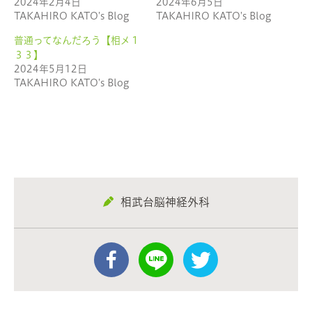
ウ
い
2024年2月4日
2024年6月5日
で
(新
TAKAHIRO KATO's Blog
TAKAHIRO KATO's Blog
開
し
き
い
ま
ウ
普通ってなんだろう【相メ１
す)
ィ
ン
３３】
ド
ウ
2024年5月12日
で
TAKAHIRO KATO's Blog
開
き
ま
す)
相武台脳神経外科