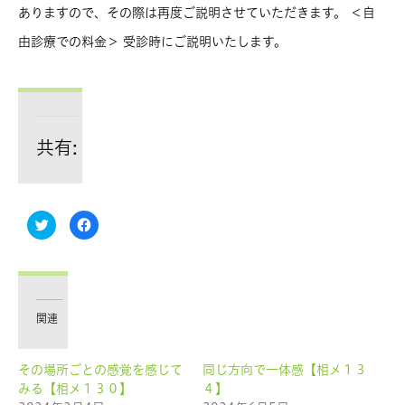
ありますので、その際は再度ご説明させていただきます。 ＜自
由診療での料金＞ 受診時にご説明いたします。
共有:
ク
Facebook
リ
で
ッ
共
ク
有
し
す
て
る
Twitter
に
で
は
共
ク
有
リ
関連
(新
ッ
し
ク
い
し
ウ
て
その場所ごとの感覚を感じて
同じ方向で一体感【相メ１３
ィ
く
ン
だ
みる【相メ１３０】
４】
ド
さ