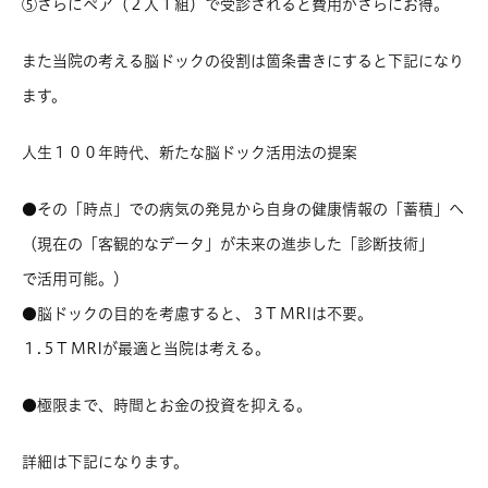
⑤さらにペア（２人１組）で受診されると費用がさらにお得。
また当院の考える脳ドックの役割は箇条書きにすると下記になり
ます。
人生１００年時代、新たな脳ドック活用法の提案
●その「時点」での病気の発見から自身の健康情報の「蓄積」へ
（現在の「客観的なデータ」が未来の進歩した「診断技術」
で活用可能。）
●脳ドックの目的を考慮すると、３T MRIは不要。
１.５T MRIが最適と当院は考える。
●
極限まで、時間とお金の投資を抑える。
詳細は下記になります。