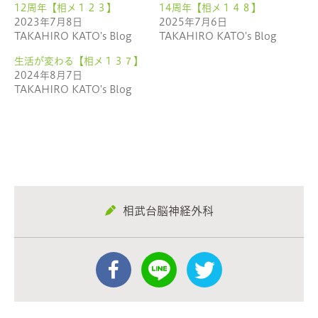
ウ
て
12周年【相メ１２３】
14周年【相メ１４８】
ィ
く
ン
だ
2023年7月8日
2025年7月6日
ド
さ
ウ
い
TAKAHIRO KATO's Blog
TAKAHIRO KATO's Blog
で
(新
開
し
き
い
生活が変わる【相メ１３７】
ま
ウ
2024年8月7日
す)
ィ
ン
TAKAHIRO KATO's Blog
ド
ウ
で
開
き
ま
す)
相武台脳神経外科