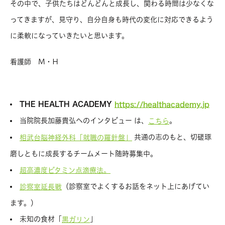
その中で、子供たちはどんどんと成長し、関わる時間は少なくな
ってきますが、見守り、自分自身も時代の変化に対応できるよう
に柔軟になっていきたいと思います。
看護師 M・H
THE HEALTH ACADEMY
https://healthacademy.jp
当院院長加藤貴弘へのインタビュー は、
。
こちら
共通の志のもと、切磋琢
相武台脳神経外科「就職の羅針盤」
磨しともに成長するチームメート随時募集中。
超高濃度ビタミン点滴療法。
（診察室でよくするお話をネット上にあげてい
診察室延長戦
ます。）
未知の食材「
」
黒ガリン