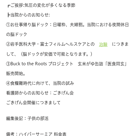
┏ご挨拶:気圧の変化が多くなる季節
┣当院からのお知らせ:
①お仕事帰り脳ドック：日曜枠、夫婦割。当院における夜間休日
の脳ドック
②岩手医科大学・富士フィルムヘルスケアとの
につきま
治験
して、（脳ドックが安価で可能となります。）
③Buck to the Roots プロジェクト 玄米がゆ缶詰「医食同玄」
販売開始。
④食糧難時代に向けて、当院の試み
看護師からのお知らせ：ごきげん会
ごきげん会開催につきまして
編集後記：子供の部活
備考：ハイパーサーミア 料金表