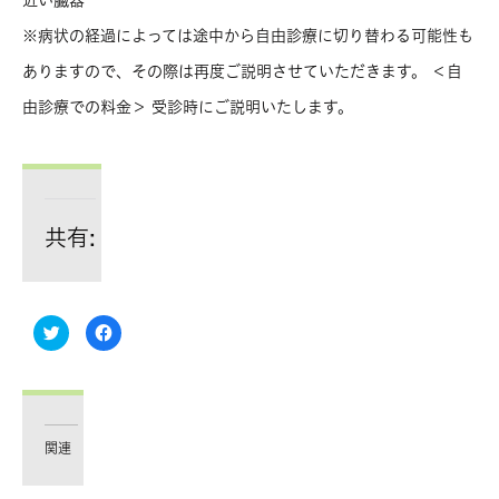
※病状の経過によっては途中から自由診療に切り替わる可能性も
ありますので、その際は再度ご説明させていただきます。 ＜自
由診療での料金＞ 受診時にご説明いたします。
共有:
ク
Facebook
リ
で
ッ
共
ク
有
し
す
て
る
Twitter
に
で
は
共
ク
有
リ
関連
(新
ッ
し
ク
い
し