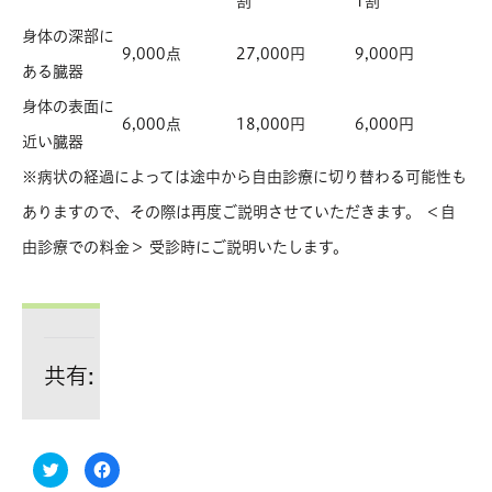
割
1割
身体の深部に
9,000点
27,000円
9,000円
ある臓器
身体の表面に
6,000点
18,000円
6,000円
近い臓器
※病状の経過によっては途中から自由診療に切り替わる可能性も
ありますので、その際は再度ご説明させていただきます。 ＜自
由診療での料金＞ 受診時にご説明いたします。
共有:
ク
Facebook
リ
で