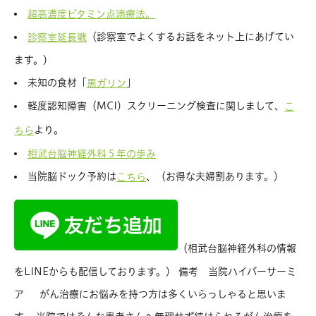
超高濃度ビタミン点滴療法。
（診察室でよくするお話をネット上にあげてい
診察室延長戦
ます。）
未知の食材「
」
黒ガリン
軽度認知障害（MCI）スクリーニング検査に関しまして、
こ
より。
ちら
相武台脳神経外科５年の歩み
当院脳ドック予約は
、（お得な夫婦割あります。）
こちら
（相武台脳神経外科の情報
をLINEからも配信しております。） 備考 当院ハイパーサーミ
ア がん治療にお悩みを持つ方は多くいらっしゃると思いま