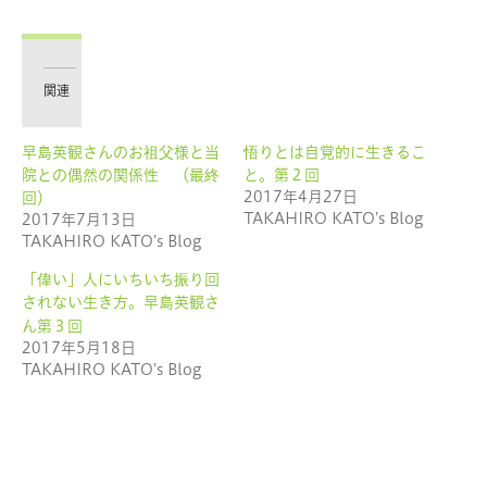
ッ
共
ク
有
し
す
て
る
Twitter
に
で
は
共
ク
有
リ
関連
(新
ッ
し
ク
い
し
ウ
て
早島英観さんのお祖父様と当
悟りとは自覚的に生きるこ
ィ
く
ン
だ
院との偶然の関係性 （最終
と。第２回
ド
さ
ウ
い
2017年4月27日
回）
で
(新
TAKAHIRO KATO's Blog
2017年7月13日
開
し
き
い
TAKAHIRO KATO's Blog
ま
ウ
す)
ィ
ン
「偉い」人にいちいち振り回
ド
ウ
されない生き方。早島英観さ
で
開
ん第３回
き
2017年5月18日
ま
す)
TAKAHIRO KATO's Blog