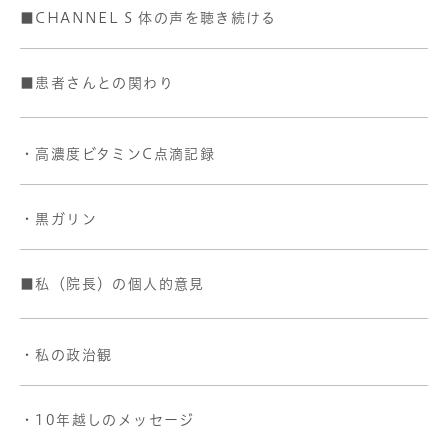
■CHANNEL S 体の声を聴き続ける
■患者さんとの関わり
・高濃度ビタミンC点滴記録
・黒ガリン
■私（院長）の個人的意見
・私の政治観
・10年越しのメッセージ