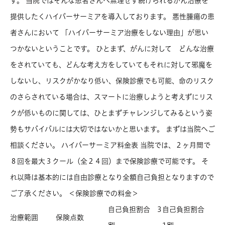
す。 当院ではそんな患者さんへ無理せず続けられるがん治療を
提供したくハイパーサーミアを導入しております。 悪性腫瘍の患
者さんにおいて 「ハイパーサーミア治療をしない理由」が思い
つかないということです。 ひとまず、がんに対して どんな治療
をされていても、どんな考え方をしていてもそれに対して邪魔を
しないし、リスクがかなり低い、保険診療でも可能、命のリスク
のさらされている場合は、スマートに治療しようと考えずにリス
クが低いものに関しては、ひとまずチャレンジしてみるという姿
勢もサバイバルには大切ではないかと思います。 まずは当院へご
相談ください。 ハイパーサーミア料金表 当院では、２ヶ月間で
８回を最大３クール（全２４回）まで保険診療で可能です。 そ
れ以降は基本的には自由診療となり全額自己負担となりますので
ご了承ください。 ＜保険診療での料金＞
自己負担割合 3
自己負担割合
治療範囲
保険点数