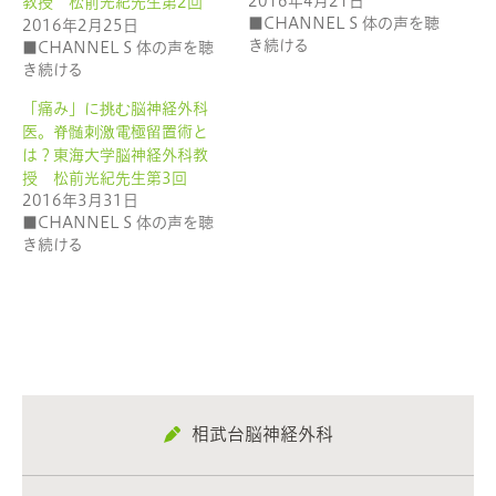
2016年4月21日
開
し
教授 松前光紀先生第2回
き
い
■CHANNEL S 体の声を聴
2016年2月25日
ま
ウ
す)
ィ
き続ける
■CHANNEL S 体の声を聴
ン
ド
き続ける
ウ
で
「痛み」に挑む脳神経外科
開
き
医。脊髄刺激電極留置術と
ま
す)
は？東海大学脳神経外科教
授 松前光紀先生第3回
2016年3月31日
■CHANNEL S 体の声を聴
き続ける
相武台脳神経外科