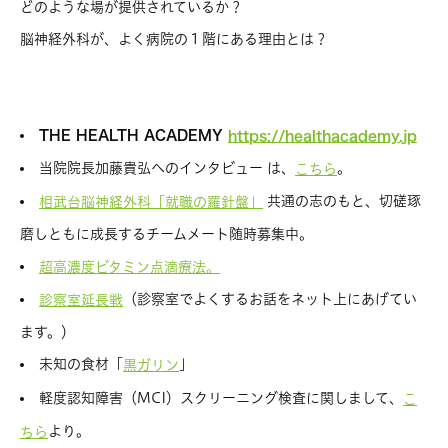
どのような場が提供されているか？
脳神経外科が、よく病院の１階にある理由とは？
THE HEALTH ACADEMY
https://healthacademy.jp
当院院長加藤貴弘へのインタビュー は、
。
こちら
共通の志のもと、切磋琢
相武台脳神経外科「就職の羅針盤」
磨しともに成長するチームメート随時募集中。
超高濃度ビタミン点滴療法。
（診察室でよくするお話をネット上にあげてい
診察室延長戦
ます。）
未知の食材「
」
黒ガリン
軽度認知障害（MCI）スクリーニング検査に関しまして、
こ
より。
ちら