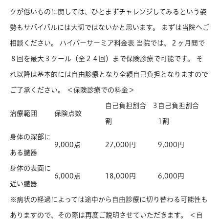
クが低いものに関しては、ひとまずチャレンジしてみるという姿
勢もサバイバルには大切ではないかと思います。 まずは当院へご
相談ください。 ハイパーサーミア料金表 当院では、２ヶ月間で
８回を最大３クール（全２４回）まで保険診療で可能です。 そ
れ以降は基本的には自由診療となり全額自己負担となりますので
ご了承ください。 ＜保険診療での料金＞
自己負担割合 3
自己負担割合
治療範囲
保険点数
割
1割
身体の深部に
9,000点
27,000円
9,000円
ある臓器
身体の表面に
6,000点
18,000円
6,000円
近い臓器
※病状の経過によっては途中から自由診療に切り替わる可能性も
ありますので、その際は再度ご説明させていただきます。 ＜自