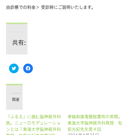
由診療での料金＞ 受診時にご説明いたします。
共有:
ク
Facebook
リ
で
ッ
共
ク
有
し
す
て
る
Twitter
に
で
は
共
ク
有
リ
関連
(新
ッ
し
ク
い
し
ウ
て
「ふるえ」に挑む脳神経外科
脊髄刺激電極留置術の実際。
ィ
く
ン
だ
医。ニューロモデュレーショ
東海大学脳神経外科教授 松
ド
さ
ウ
い
ンとは？東海大学脳神経外科
前光紀先生第４回
で
(新