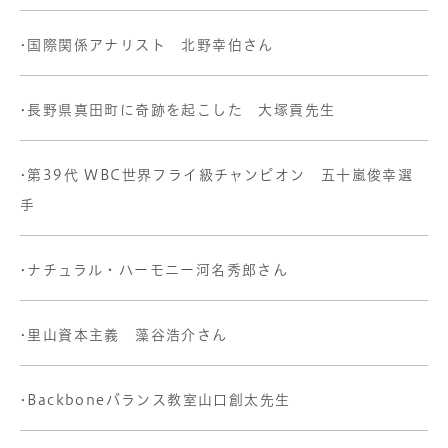
•国際関係アナリスト 北野幸伯さん
•長野県真田町に奇跡を起こした 大塚貢先生
•第39代 WBC世界フライ級チャンピオン 五十嵐俊幸選
手
•ナチュラル・ハーモニー河名秀郎さん
•里山資本主義 藻谷浩介さん
•Backboneバランス教室山口創太先生