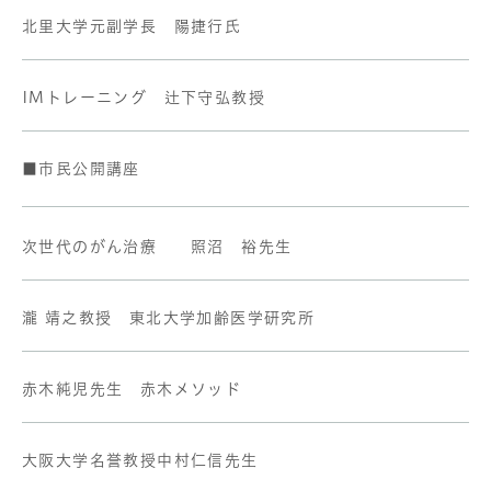
北里大学元副学長 陽捷行氏
IMトレーニング 辻下守弘教授
■市民公開講座
次世代のがん治療 照沼 裕先生
瀧 靖之教授 東北大学加齢医学研究所
赤木純児先生 赤木メソッド
大阪大学名誉教授中村仁信先生