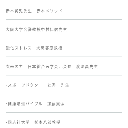
赤木純児先生 赤木メソッド
大阪大学名誉教授中村仁信先生
酸化ストレス 犬房春彦教授
玄米の力 日本総合医学会元会長 渡邊昌先生
•スポーツドクター 辻秀一先生
•健康増進バイブル 加藤貴弘
•同志社大学 杉本八郎教授