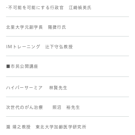
•不可能を可能にする行政官 江崎禎英氏
北里大学元副学長 陽捷行氏
IMトレーニング 辻下守弘教授
■市民公開講座
ハイパーサーミア 林賢先生
次世代のがん治療 照沼 裕先生
瀧 靖之教授 東北大学加齢医学研究所