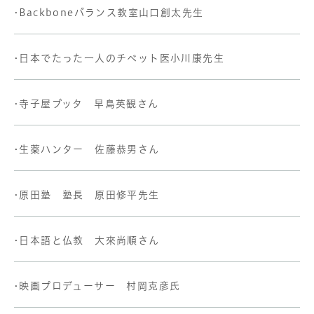
•Backboneバランス教室山口創太先生
•日本でたった一人のチベット医小川康先生
•寺子屋ブッタ 早島英観さん
•生薬ハンター 佐藤恭男さん
•原田塾 塾長 原田修平先生
•日本語と仏教 大來尚順さん
•映画プロデューサー 村岡克彦氏