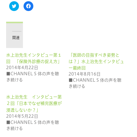
ク
Facebook
リ
で
ッ
共
ク
有
し
す
て
る
Twitter
に
で
は
共
ク
有
リ
関連
(新
ッ
し
ク
い
し
ウ
て
水上治先生インタビュー第１
「医師の目指すべき姿勢と
ィ
く
ン
だ
回 「保険外診療の捉え方」
は？」水上治先生インタビュ
ド
さ
ウ
い
2014年4月22日
ー最終回
で
(新
■CHANNEL S 体の声を聴
2014年8月16日
開
し
き
い
き続ける
■CHANNEL S 体の声を聴
ま
ウ
す)
ィ
き続ける
ン
ド
ウ
水上治先生 インタビュー第
で
２回「日本でなぜ補完医療が
開
き
浸透しないか？」
ま
す)
2014年5月22日
■CHANNEL S 体の声を聴
き続ける