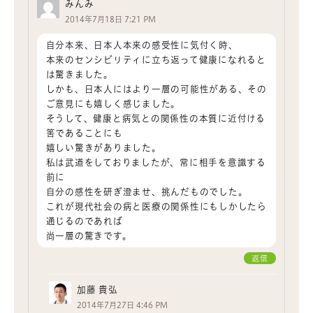
みんみ
2014年7月18日 7:21 PM
自分本来、日本人本来の感受性に気付く時、
本来のセンシビリティに立ち返って健康になれると
は驚きました。
しかも、日本人にはより一層の可能性がある、その
ご意見にも嬉しく感じました。
そうして、健康と病気との関係性の本質に近付ける
筈であることにも
嬉しい驚きがありました。
私は武道をしておりましたが、常に相手を意識する
前に
自分の感性を研ぎ澄ませ、挑んだものでした。
これが現代社会の病と医療の関係性にもしかしたら
通じるのであれば
尚一層の驚きです。
返信
加藤 貴弘
2014年7月27日 4:46 PM