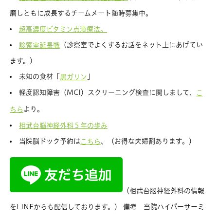
磨しともに成長するチームメート随時募集中。
超高濃度ビタミン点滴療法。
（診察室でよくするお話をネット上にあげてい
診察室延長戦
ます。）
未知の食材「
」
黒ガリン
軽度認知障害（MCI）スクリーニング検査に関しまして、
こ
より。
ちら
相武台脳神経外科５年の歩み
当院脳ドック予約は
、（お得な夫婦割あります。）
こちら
（相武台脳神経外科の情報
をLINEからも配信しております。） 備考 当院ハイパーサーミ