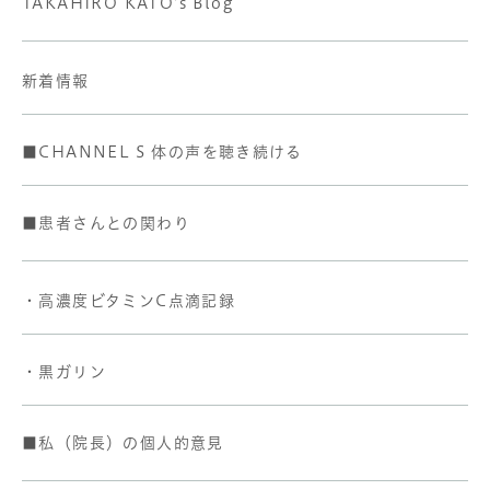
TAKAHIRO KATO's Blog
新着情報
■CHANNEL S 体の声を聴き続ける
■患者さんとの関わり
・高濃度ビタミンC点滴記録
・黒ガリン
■私（院長）の個人的意見