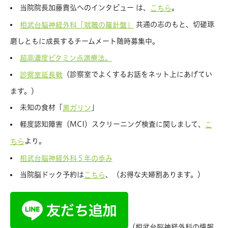
当院院長加藤貴弘へのインタビュー は、
。
こちら
共通の志のもと、切磋琢
相武台脳神経外科「就職の羅針盤」
磨しともに成長するチームメート随時募集中。
超高濃度ビタミン点滴療法。
（診察室でよくするお話をネット上にあげてい
診察室延長戦
ます。）
未知の食材「
」
黒ガリン
軽度認知障害（MCI）スクリーニング検査に関しまして、
こ
より。
ちら
相武台脳神経外科５年の歩み
当院脳ドック予約は
、（お得な夫婦割あります。）
こちら
（相武台脳神経外科の情報