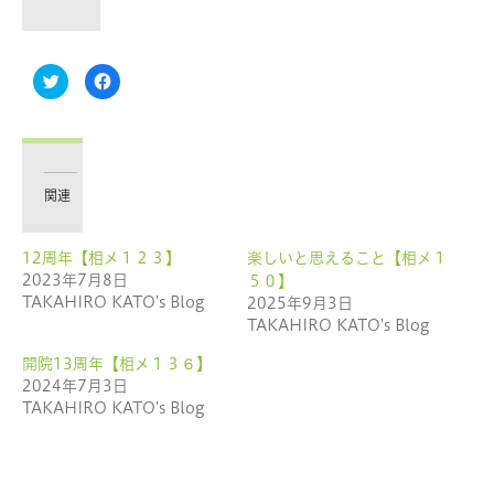
ク
Facebook
リ
で
ッ
共
ク
有
し
す
て
る
Twitter
に
で
は
共
ク
有
リ
関連
(新
ッ
し
ク
い
し
ウ
て
12周年【相メ１２３】
楽しいと思えること【相メ１
ィ
く
ン
だ
2023年7月8日
５０】
ド
さ
ウ
い
TAKAHIRO KATO's Blog
2025年9月3日
で
(新
TAKAHIRO KATO's Blog
開
し
き
い
ま
ウ
開院13周年【相メ１３６】
す)
ィ
ン
2024年7月3日
ド
ウ
TAKAHIRO KATO's Blog
で
開
き
ま
す)