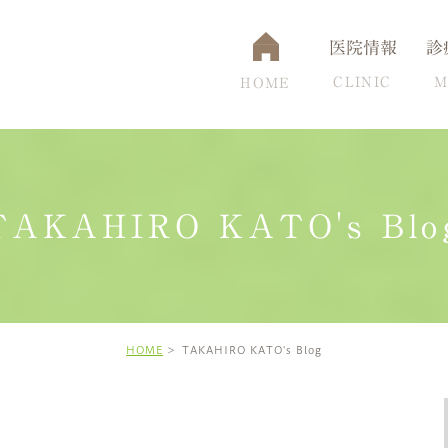
医院情報
診
CLINIC
M
HOME
TAKAHIRO KATO's Blo
通アクセス
認知症
設備について
脳ドック
頭痛克服の秘訣
高
HOME
TAKAHIRO KATO's Blog