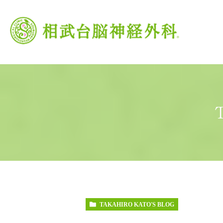
当院の特徴
がん治療
頭痛外来
当院の理念
脳卒中
交
TAKAHIRO KATO'S BLOG