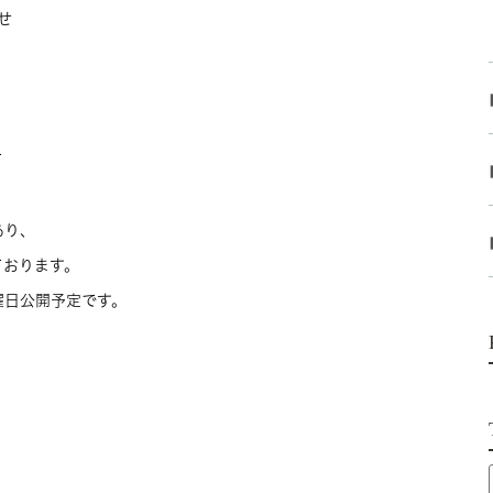
せ
て
あり、
ております。
曜日公開予定です。