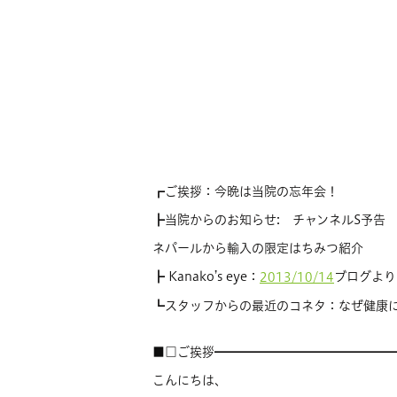
┏ご挨拶：今晩は当院の忘年会！
┣当院からのお知らせ: チャンネルS予告
ネパールから輸入の限定はちみつ紹介
┣ Kanako’s eye：
ブログより
2013/10/14
┗スタッフからの最近のコネタ：なぜ健康
■□ご挨拶━━━━━━━━━━━━━━
こんにちは、