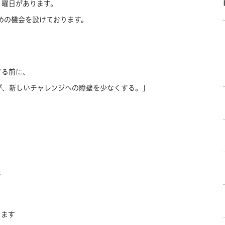
う曜日があります。
ための機会を設けております。
する前に、
が、新しいチャレンジへの障壁を少なくする。」
と
ります