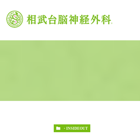
当院の特徴
がん治療
頭痛外来
当院の理念
脳卒中
交
・INSIDEOUT