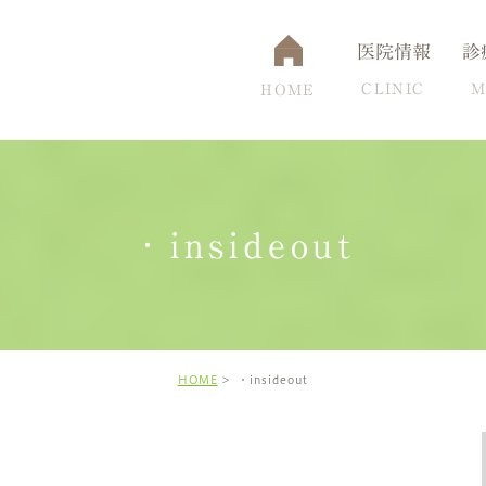
医院情報
診
CLINIC
M
HOME
・insideout
通アクセス
認知症
設備について
脳ドック
頭痛克服の秘訣
高
HOME
・insideout