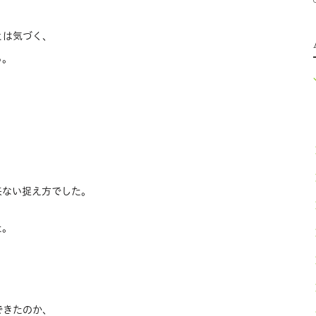
とは気づく、
る。
来ない捉え方でした。
た。
できたのか、