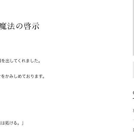
魔法の啓示
顔を出してくれました。
せをかみしめております。
道は拓ける。」