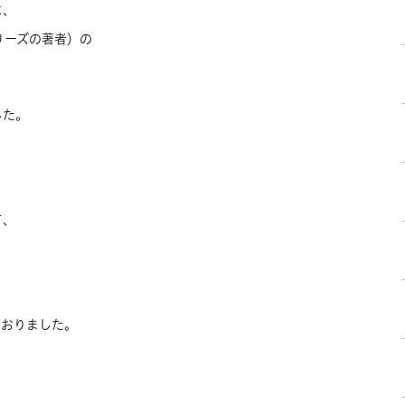
に、
リーズの著者）の
、
した。
て、
ておりました。