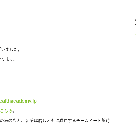
ざいました。
おります。
healthacademy.jp
。
こちら
の志のもと、切磋琢磨しともに成長するチームメート随時