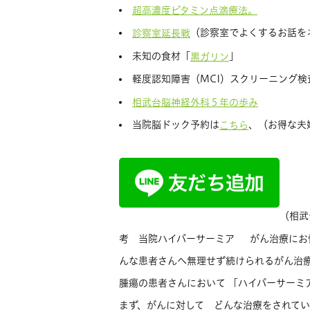
超高濃度ビタミン点滴療法。
（診察室でよくするお話を
診察室延長戦
未知の食材「
」
黒ガリン
軽度認知障害（MCI）スクリーニング検
相武台脳神経外科５年の歩み
当院脳ドック予約は
、（お得な夫
こちら
（相武
考 当院ハイパーサーミア がん治療にお
んな患者さんへ無理せず続けられるがん治療
腫瘍の患者さんにおいて 「ハイパーサーミ
まず、がんに対して どんな治療をされて