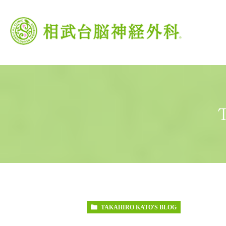
当院の特徴
がん治療
頭痛外来
当院の理念
脳卒中
交
TAKAHIRO KATO'S BLOG