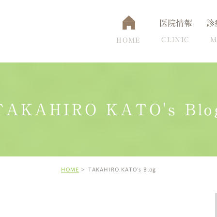
医院情報
診
CLINIC
M
HOME
TAKAHIRO KATO's Blo
通アクセス
認知症
設備について
脳ドック
頭痛克服の秘訣
高
HOME
TAKAHIRO KATO's Blog