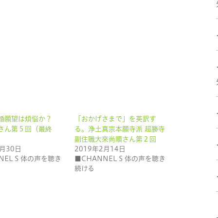
婚願望は煩悩か？
「おかげさまで」を英訳す
さん第５回（最終
る。浄土真宗本願寺派 超勝寺
副住職大來尚順さん第２回
5月30日
2019年2月14日
NEL S 体の声を聴き
■CHANNEL S 体の声を聴き
続ける