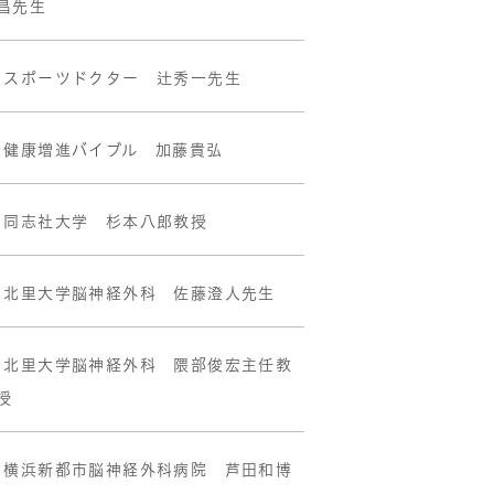
昌先生
•スポーツドクター 辻秀一先生
•健康増進バイブル 加藤貴弘
•同志社大学 杉本八郎教授
•北里大学脳神経外科 佐藤澄人先生
•北里大学脳神経外科 隈部俊宏主任教
授
•横浜新都市脳神経外科病院 芦田和博