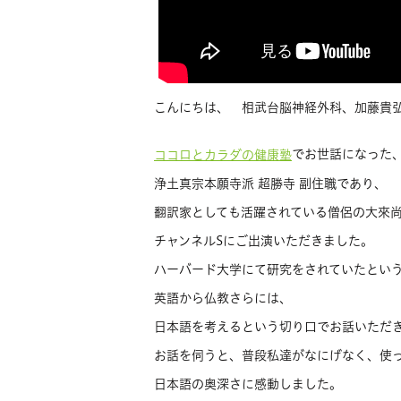
こんにちは、 相武台脳神経外科、加藤貴
でお世話になった
ココロとカラダの健康塾
浄土真宗本願寺派 超勝寺 副住職であり、
翻訳家としても活躍されている僧侶の大來
チャンネルSにご出演いただきました。
ハーバード大学にて研究をされていたとい
英語から仏教さらには、
日本語を考えるという切り口でお話いただ
お話を伺うと、普段私達がなにげなく、使
日本語の奥深さに感動しました。