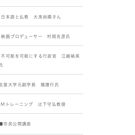
•日本語と仏教 大來尚順さん
•映画プロデューサー 村岡克彦氏
•不可能を可能にする行政官 江崎禎英
氏
北里大学元副学長 陽捷行氏
IMトレーニング 辻下守弘教授
■市民公開講座