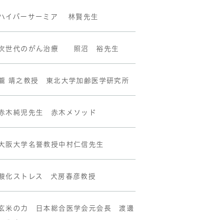
ハイパーサーミア 林賢先生
次世代のがん治療 照沼 裕先生
瀧 靖之教授 東北大学加齢医学研究所
赤木純児先生 赤木メソッド
大阪大学名誉教授中村仁信先生
酸化ストレス 犬房春彦教授
玄米の力 日本総合医学会元会長 渡邊