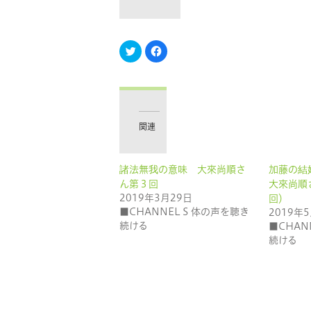
ク
Facebook
リ
で
ッ
共
ク
有
し
す
て
る
Twitter
に
で
は
共
ク
有
リ
関連
(新
ッ
し
ク
い
し
ウ
て
ィ
く
諸法無我の意味 大來尚順さ
加藤の結
ン
だ
ド
さ
ん第３回
大來尚順
ウ
い
で
(新
2019年3月29日
回）
開
し
■CHANNEL S 体の声を聴き
2019年
き
い
ま
ウ
続ける
■CHAN
す)
ィ
ン
続ける
ド
ウ
で
開
き
ま
す)