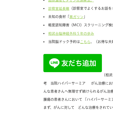
超高濃度ビタミン点滴療法。
（診察室でよくするお話を
診察室延長戦
未知の食材「
」
黒ガリン
軽度認知障害（MCI）スクリーニング検
相武台脳神経外科５年の歩み
当院脳ドック予約は
、（お得な夫
こちら
（相武
考 当院ハイパーサーミア がん治療にお
んな患者さんへ無理せず続けられるがん治療
腫瘍の患者さんにおいて 「ハイパーサーミ
まず、がんに対して どんな治療をされて