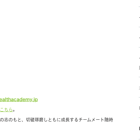
？
healthacademy.jp
。
こちら
の志のもと、切磋琢磨しともに成長するチームメート随時