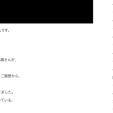
弘です。
、
尚順さんが、
うご経歴から、
きました。
っている、