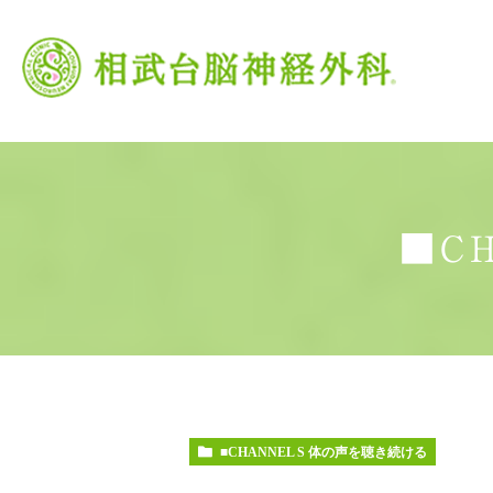
■C
当院の特徴
がん治療
頭痛外来
当院の理念
脳卒中
交
■CHANNEL S 体の声を聴き続ける