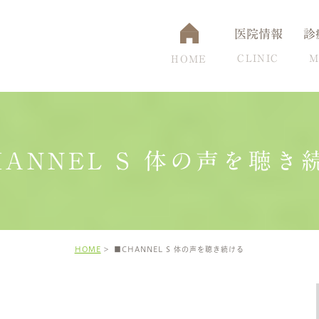
医院情報
診
CLINIC
M
HOME
HANNEL S 体の声を聴き
通アクセス
認知症
設備について
脳ドック
頭痛克服の秘訣
高
HOME
■CHANNEL S 体の声を聴き続ける