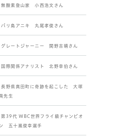
•無酸素登山家 小西浩文さん
•バリ島アニキ 丸尾孝俊さん
•グレートジャーニー 関野吉晴さん
•国際関係アナリスト 北野幸伯さん
•長野県真田町に奇跡を起こした 大塚
貢先生
•第39代 WBC世界フライ級チャンピオ
ン 五十嵐俊幸選手