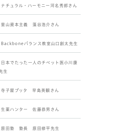
•ナチュラル・ハーモニー河名秀郎さん
•里山資本主義 藻谷浩介さん
•Backboneバランス教室山口創太先生
•日本でたった一人のチベット医小川康
先生
•寺子屋ブッタ 早島英観さん
•生薬ハンター 佐藤恭男さん
•原田塾 塾長 原田修平先生