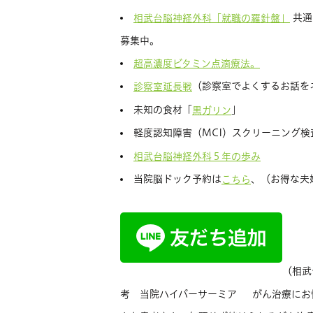
共通
相武台脳神経外科「就職の羅針盤」
募集中。
超高濃度ビタミン点滴療法。
（診察室でよくするお話を
診察室延長戦
未知の食材「
」
黒ガリン
軽度認知障害（MCI）スクリーニング検
相武台脳神経外科５年の歩み
当院脳ドック予約は
、（お得な夫
こちら
（相武
考 当院ハイパーサーミア がん治療にお