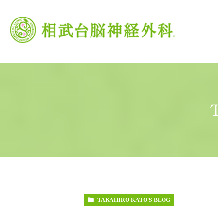
当院の特徴
がん治療
頭痛外来
当院の理念
脳卒中
交
TAKAHIRO KATO'S BLOG