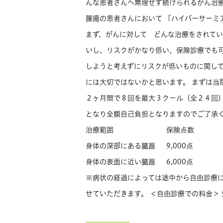
んな患者さんへ無理せず続けられるがん治療
腫瘍の患者さんにおいて 「ハイパーサーミ
まず、がんに対して どんな治療をされて
いし、リスクがかなり低い、保険診療でも
しようと考えずにリスクが低いものに関し
には大切ではないかと思います。 まずは当
２ヶ月間で８回を最大３クール（全２４回）
となり全額自己負担となりますのでご了承く
治療範囲
保険点数
身体の深部にある臓器
9,000点
身体の表面に近い臓器
6,000点
※病状の経過によっては途中から自由診療
せていただきます。 ＜自由診療での料金＞