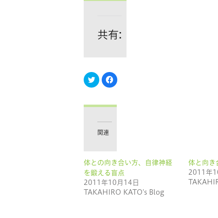
共有:
ク
Facebook
リ
で
ッ
共
ク
有
し
す
て
る
Twitter
に
で
は
共
ク
有
リ
関連
(新
ッ
し
ク
い
し
ウ
て
ィ
く
体との向き合い方、自律神経
体と向き
ン
だ
ド
さ
2011年
を鍛える盲点
ウ
い
TAKAHIR
で
(新
2011年10月14日
開
し
TAKAHIRO KATO's Blog
き
い
ま
ウ
す)
ィ
ン