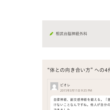
ド
ウ
で
開
き
ま
す)
相武台脳神経外科
“体との向き合い方” への
ビオレ
2015年3月11日 9:35 PM
自律神経、副交感神経を鍛える。「
けないことなんですね。他人が自分
できました。