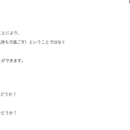
。
ことにより、
気持ちで過ごす）ということではなく
、
とができます。
かどうか？
かどうか？