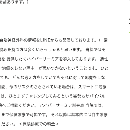
婦割あります。）
台脳神経外科の情報をLINEからも配信しております。） 備
悩みを持つ方は多くいらっしゃると思います。 当院ではそ
を 提供したくハイパーサーミアを導入しております。 悪性
ア治療をしない理由」が思いつかないということです。 ひと
いても、どんな考え方をしていてもそれに対して邪魔をしな
可能、命のリスクのさらされている場合は、スマートに治療
ては、ひとまずチャレンジしてみるという姿勢もサバイバル
院へご相談ください。 ハイパーサーミア料金表 当院では、
まで保険診療で可能です。 それ以降は基本的には自由診療
ださい。 ＜保険診療での料金＞