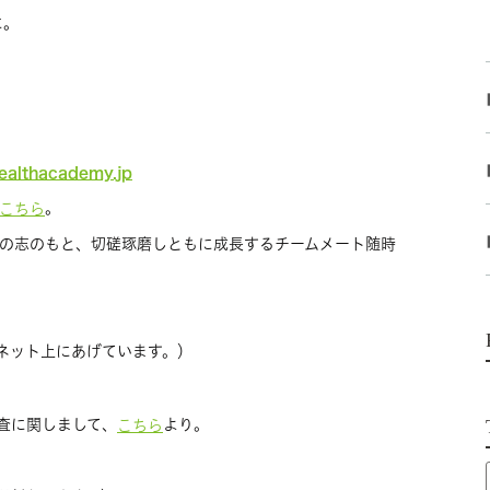
に。
healthacademy.jp
。
こちら
の志のもと、切磋琢磨しともに成長するチームメート随時
ネット上にあげています。）
査に関しまして、
より。
こちら