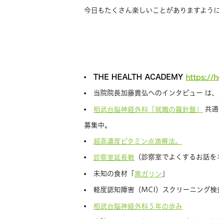
今日もたくさん楽しいことがありますよう
THE HEALTH ACADEMY
https://
当院院長加藤貴弘へのインタビュー は、
共通
相武台脳神経外科「就職の羅針盤」
募集中。
超高濃度ビタミン点滴療法。
（診察室でよくするお話を
診察室延長戦
未知の食材「
」
黒ガリン
軽度認知障害（MCI）スクリーニング検
相武台脳神経外科５年の歩み