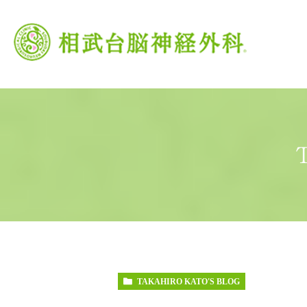
当院の特徴
がん治療
頭痛外来
当院の理念
脳卒中
交
TAKAHIRO KATO'S BLOG