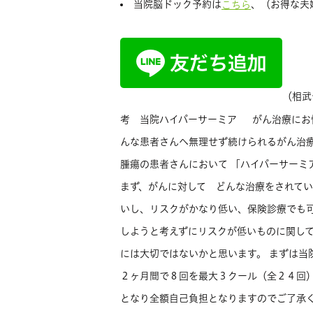
当院脳ドック予約は
、（お得な夫
こちら
（相武
考 当院ハイパーサーミア がん治療にお
んな患者さんへ無理せず続けられるがん治療
腫瘍の患者さんにおいて 「ハイパーサーミ
まず、がんに対して どんな治療をされて
いし、リスクがかなり低い、保険診療でも
しようと考えずにリスクが低いものに関し
には大切ではないかと思います。 まずは当
２ヶ月間で８回を最大３クール（全２４回）
となり全額自己負担となりますのでご了承く