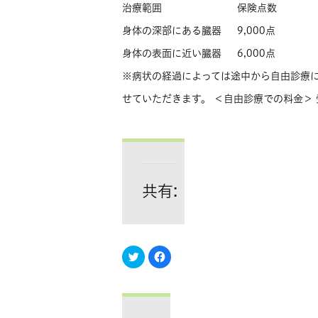
治療範囲
保険点数
身体の深部にある臓器
9,000点
身体の表面に近い臓器
6,000点
※病状の経過によっては途中から自由診療
せていただきます。 ＜自由診療での料金＞
共有:
ク
Facebook
リ
で
ッ
共
ク
有
し
す
て
る
Twitter
に
で
は