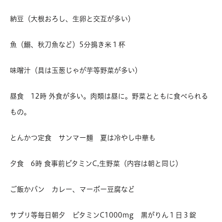
納豆（大根おろし、生卵と交互が多い）
魚（鰯、秋刀魚など）5分搗き米１杯
味噌汁（具は玉葱じゃが芋等野菜が多い）
昼食 12時
外食が多い。肉類は昼に。野菜とともに食べられる
もの。
とんかつ定食 サンマー麺 夏は冷やし中華も
夕食 6時
食事前ビタミンC,生野菜（内容は朝と同じ）
ご飯かパン カレー、マーボー豆腐など
サプリ等毎日朝夕 ビタミンC1000mg 黒がりん１日３錠