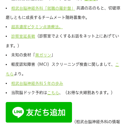
共通の志のもと、切磋琢
相武台脳神経外科「就職の羅針盤」
磨しともに成長するチームメート随時募集中。
超高濃度ビタミン点滴療法。
（診察室でよくするお話をネット上にあげてい
診察室延長戦
ます。）
未知の食材「
」
黒ガリン
軽度認知障害（MCI）スクリーニング検査に関しまして、
こ
より。
ちら
相武台脳神経外科５年の歩み
当院脳ドック予約は
、（お得な夫婦割あります。）
こちら
（相武台脳神経外科の情報