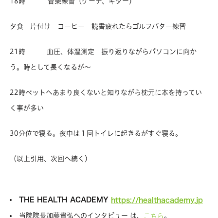
18時 音楽練習（ケーナ、ギター）
夕食 片付け コーヒー 読書疲れたらゴルフパター練習
21時 血圧、体温測定 振り返りながらパソコンに向か
う。時として長くなるが～
22時ベットへあまり良くないと知りながら枕元に本を持ってい
く事が多い
30分位で寝る。夜中は１回トイレに起きるがすぐ寝る。
（以上引用、次回へ続く）
THE HEALTH ACADEMY
https://healthacademy.jp
当院院長加藤貴弘へのインタビュー は、
。
こちら