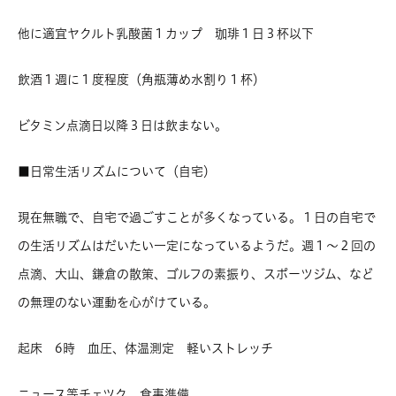
他に適宜ヤクルト乳酸菌１カップ 珈琲１日３杯以下
飲酒１週に１度程度（角瓶薄め水割り１杯）
ビタミン点滴日以降３日は飲まない。
■日常生活リズムについて（自宅）
現在無職で、自宅で過ごすことが多くなっている。１日の自宅で
の生活リズムはだいたい一定になっているようだ。週１～２回の
点滴、大山、鎌倉の散策、ゴルフの素振り、スポーツジム、など
の無理のない運動を心がけている。
起床 6時 血圧、体温測定 軽いストレッチ
ニュース等チェツク 食事準備