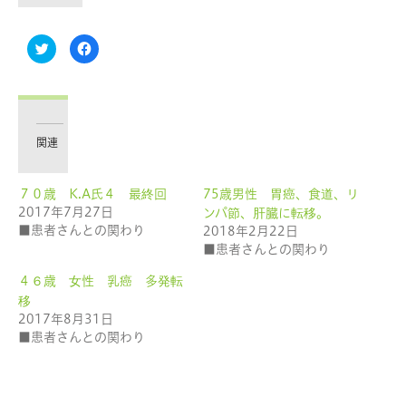
ク
Facebook
リ
で
ッ
共
ク
有
し
す
て
る
Twitter
に
で
は
共
ク
有
リ
関連
(新
ッ
し
ク
い
し
ウ
て
７０歳 K.A氏４ 最終回
75歳男性 胃癌、食道、リ
ィ
く
ン
だ
2017年7月27日
ンパ節、肝臓に転移。
ド
さ
ウ
い
■患者さんとの関わり
2018年2月22日
で
(新
■患者さんとの関わり
開
し
き
い
ま
ウ
４６歳 女性 乳癌 多発転
す)
ィ
ン
移
ド
ウ
2017年8月31日
で
■患者さんとの関わり
開
き
ま
す)