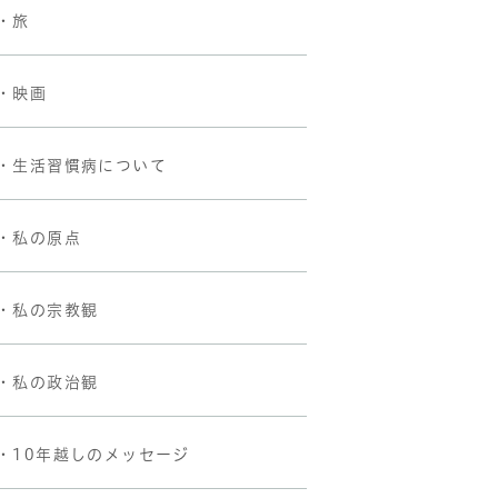
・旅
・映画
・生活習慣病について
・私の原点
・私の宗教観
・私の政治観
・10年越しのメッセージ