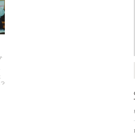
か
ッ
大
につ