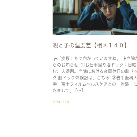
親と子の温度差【相メ１４０】
┏ご挨拶：冬に向かっていますね。 ┣当院
らのお知らせ: ①お仕事帰り脳ドック：日曜
枠、夫婦割。当院における夜間休日の脳ド
ク 脳ドック体験記は、こちら ②岩手医科
学・富士フィルムヘルスケアとの 治験 
きまして、 […]
2024.11.08