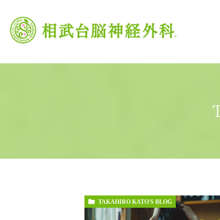
当院の特徴
がん治療
頭痛外来
当院の理念
脳卒中
交
TAKAHIRO KATO'S BLOG