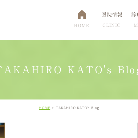
医院情報
診
CLINIC
M
HOME
TAKAHIRO KATO's Blo
通アクセス
認知症
設備について
脳ドック
頭痛克服の秘訣
高
HOME
TAKAHIRO KATO's Blog