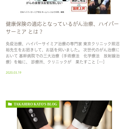
健康保険の適応となっているがん治療、ハイパー
サーミア とは？
免疫治療、ハイパーサイミア治療の専門家 東京クリニック照沼
裕先生をお招きして、お話を伺いました。 次世代のがん治療に
おいて 基幹病院での三大治療（手術療法 化学療法 放射線治
療）を軸に、 診療所、クリニックが 果たすこと […]
2020.03.19
TAKAHIRO KATO'S BLOG