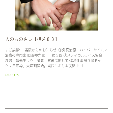
人のものさし【相メ８３】
┏ご挨拶: ┣当院からのお知らせ: ①免疫治療、ハイパーサイミア
治療の専門家 照沼裕先生 第５回 ②メディカルライス協会
渡邊 昌先生より 講義 玄米に関して ③お仕事帰り脳ドッ
ク：日曜枠、夫婦割開始。当院における夜間 […]
2020.03.05