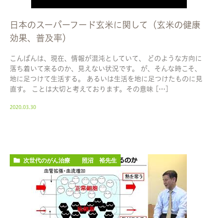
日本のスーパーフード玄米に関して（玄米の健康
効果、普及率）
こんばんは、現在、情報が混沌としていて、 どのような方向に
落ち着いて来るのか、見えない状況です。 が、そんな時こそ、
地に足つけて生活する。 あるいは生活を地に足つけたものに見
直す。 ことは大切と考えております。その意味 […]
2020.03.30
次世代のがん治療 照沼 裕先生