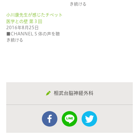
す)
ィ
き続ける
ン
ド
ウ
小川康先生が感じたチベット
で
医学との壁 第３回
開
き
2016年8月25日
ま
す)
■CHANNEL S 体の声を聴
き続ける
相武台脳神経外科