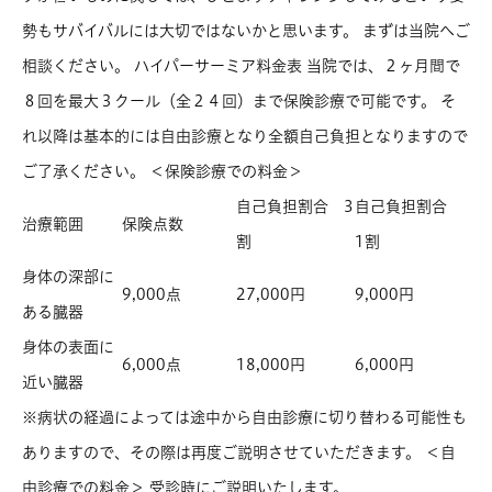
勢もサバイバルには大切ではないかと思います。 まずは当院へご
相談ください。 ハイパーサーミア料金表 当院では、２ヶ月間で
８回を最大３クール（全２４回）まで保険診療で可能です。 そ
れ以降は基本的には自由診療となり全額自己負担となりますので
ご了承ください。 ＜保険診療での料金＞
自己負担割合 3
自己負担割合
治療範囲
保険点数
割
1割
身体の深部に
9,000点
27,000円
9,000円
ある臓器
身体の表面に
6,000点
18,000円
6,000円
近い臓器
※病状の経過によっては途中から自由診療に切り替わる可能性も
ありますので、その際は再度ご説明させていただきます。 ＜自
由診療での料金＞ 受診時にご説明いたします。