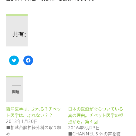
共有:
ク
Facebook
リ
で
ッ
共
ク
有
し
す
て
る
Twitter
に
で
は
共
ク
有
リ
関連
(新
ッ
し
ク
い
し
ウ
て
西洋医学は、ぶれる？チベッ
日本の医療がぐらついている
ィ
く
ン
だ
ト医学は、ぶれない？？
真の理由。チベット医学の視
ド
さ
ウ
い
2013年1月30日
点から。第４回
で
(新
■相武台脳神経外科の取り組
2016年9月23日
開
し
き
い
み
■CHANNEL S 体の声を聴
ま
ウ