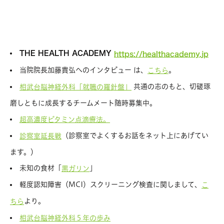
THE HEALTH ACADEMY
https://healthacademy.jp
当院院長加藤貴弘へのインタビュー は、
。
こちら
共通の志のもと、切磋琢
相武台脳神経外科「就職の羅針盤」
磨しともに成長するチームメート随時募集中。
超高濃度ビタミン点滴療法。
（診察室でよくするお話をネット上にあげてい
診察室延長戦
ます。）
未知の食材「
」
黒ガリン
軽度認知障害（MCI）スクリーニング検査に関しまして、
こ
より。
ちら
相武台脳神経外科５年の歩み