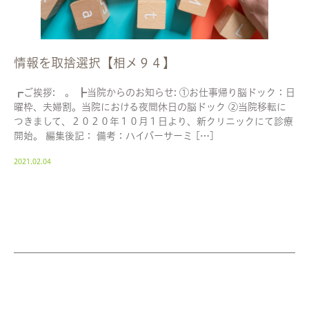
情報を取捨選択【相メ９４】
┏ご挨拶: 。 ┣当院からのお知らせ: ①お仕事帰り脳ドック：日
曜枠、夫婦割。当院における夜間休日の脳ドック ②当院移転に
つきまして、２０２０年１０月１日より、新クリニックにて診療
開始。 編集後記： 備考：ハイパーサーミ […]
2021.02.04