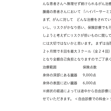
んな患者さんへ無理せず続けられるがん治療
腫瘍の患者さんにおいて 「ハイパーサーミ
まず、がんに対して どんな治療をされて
いし、リスクがかなり低い、保険診療でも
しようと考えずにリスクが低いものに関し
には大切ではないかと思います。 まずは当
２ヶ月間で８回を最大３クール（全２４回）
となり全額自己負担となりますのでご了承く
治療範囲
保険点数
身体の深部にある臓器
9,000点
身体の表面に近い臓器
6,000点
※病状の経過によっては途中から自由診療
せていただきます。 ＜自由診療での料金＞