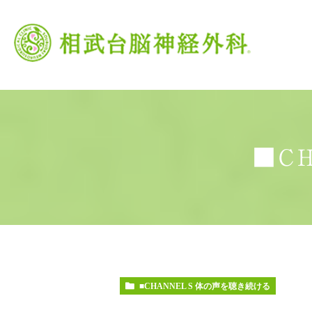
■C
当院の特徴
がん治療
頭痛外来
当院の理念
脳卒中
交
■CHANNEL S 体の声を聴き続ける