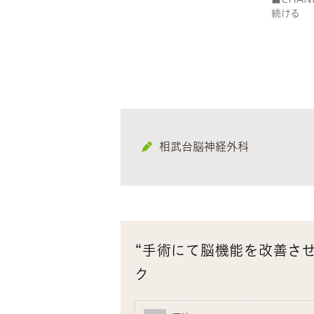
ド
続ける
ウ
で
開
き
ま
す)
相武台脳神経外科
“手術にて脳機能を改善させ
ク