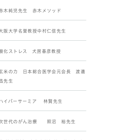
赤木純児先生 赤木メソッド
大阪大学名誉教授中村仁信先生
酸化ストレス 犬房春彦教授
玄米の力 日本総合医学会元会長 渡邊
昌先生
ハイパーサーミア 林賢先生
次世代のがん治療 照沼 裕先生