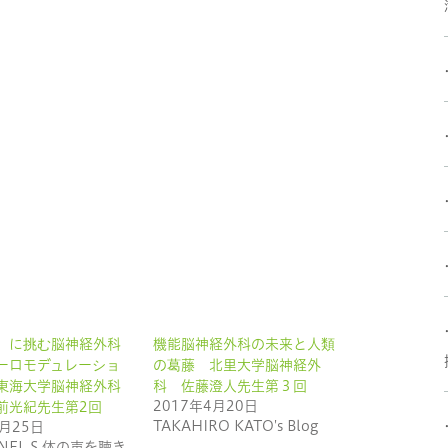
」に挑む脳神経外科
機能脳神経外科の未来と人類
ーロモデュレーショ
の葛藤 北里大学脳神経外
東海大学脳神経外科
科 佐藤澄人先生第３回
2017年4月20日
前光紀先生第2回
TAKAHIRO KATO's Blog
2月25日
NEL S 体の声を聴き