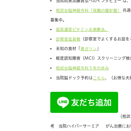
当院院長加藤貴弘へのインタビュー は、
共通
相武台脳神経外科「就職の羅針盤」
募集中。
超高濃度ビタミン点滴療法。
（診察室でよくするお話を
診察室延長戦
未知の食材「
」
黒ガリン
軽度認知障害（MCI）スクリーニング検
相武台脳神経外科５年の歩み
当院脳ドック予約は
、（お得な夫
こちら
（相武
考 当院ハイパーサーミア がん治療にお