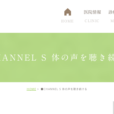
医院情報
診
CLINIC
M
HOME
HANNEL S 体の声を聴き
通アクセス
認知症
設備について
脳ドック
頭痛克服の秘訣
高
HOME
■CHANNEL S 体の声を聴き続ける