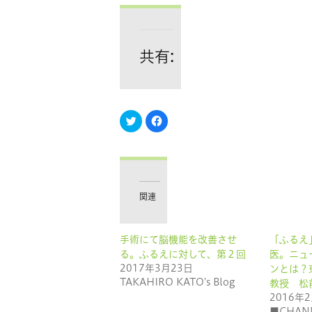
共有:
ク
Facebook
リ
で
ッ
共
ク
有
し
す
て
る
Twitter
に
で
は
共
ク
有
リ
関連
(新
ッ
し
ク
い
し
ウ
て
ィ
く
手術にて脳機能を改善させ
「ふるえ
ン
だ
ド
さ
る。ふるえに対して、第２回
医。ニュ
ウ
い
で
(新
2017年3月23日
ンとは？
開
し
TAKAHIRO KATO's Blog
教授 松
き
い
ま
ウ
2016年
す)
ィ
ン
■CHAN