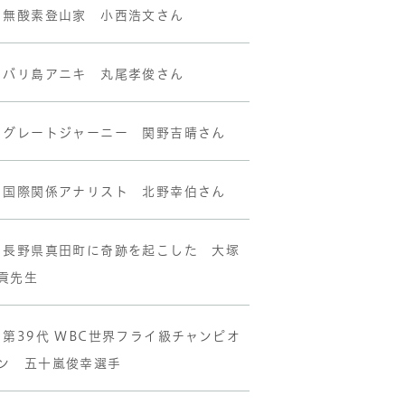
•無酸素登山家 小西浩文さん
•バリ島アニキ 丸尾孝俊さん
•グレートジャーニー 関野吉晴さん
•国際関係アナリスト 北野幸伯さん
•長野県真田町に奇跡を起こした 大塚
貢先生
•第39代 WBC世界フライ級チャンピオ
ン 五十嵐俊幸選手