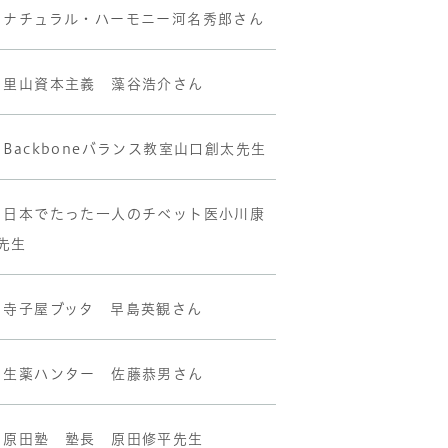
•ナチュラル・ハーモニー河名秀郎さん
•里山資本主義 藻谷浩介さん
•Backboneバランス教室山口創太先生
•日本でたった一人のチベット医小川康
先生
•寺子屋ブッタ 早島英観さん
•生薬ハンター 佐藤恭男さん
•原田塾 塾長 原田修平先生