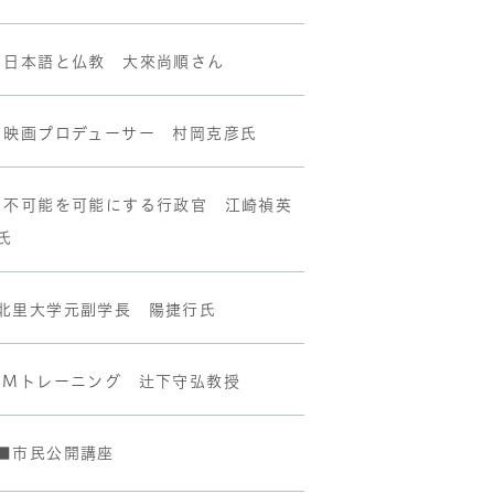
•日本語と仏教 大來尚順さん
•映画プロデューサー 村岡克彦氏
•不可能を可能にする行政官 江崎禎英
氏
北里大学元副学長 陽捷行氏
IMトレーニング 辻下守弘教授
■市民公開講座